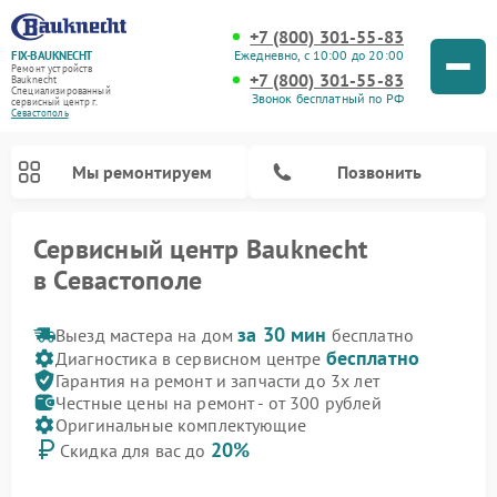
+7 (800) 301-55-83
Ежедневно, с 10:00 до 20:00
FIX-BAUKNECHT
Ремонт устройств
+7 (800) 301-55-83
Bauknecht
Специализированный
Звонок бесплатный по РФ
cервисный центр г.
Севастополь
Мы ремонтируем
Позвонить
Сервисный центр Bauknecht
в Севастополе
за 30 мин
Выезд мастера на дом
бесплатно
бесплатно
Диагностика в сервисном центре
Гарантия на ремонт и запчасти до 3х лет
Честные цены на ремонт - от 300 рублей
Ремонт варочных панелей Bauknecht
Ремонт микроволновых печей Bauknecht
Ремонт стиральных машин Bauknecht
Ремонт духовых шкафов Bauknecht
Ремонт посудомоечных машин Bauknecht
Ремонт холодильников Bauknecht
Оригинальные комплектующие
20%
Скидка для вас до