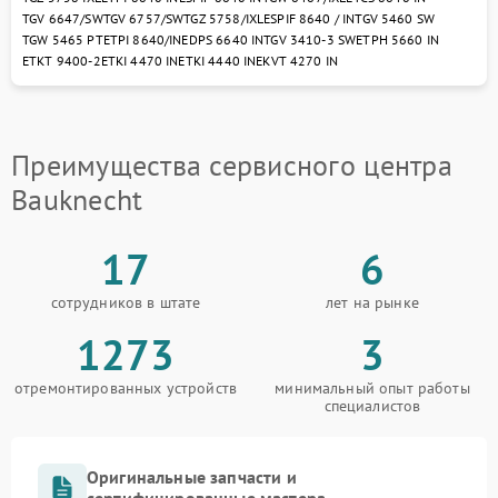
TGV 6647/SW
TGV 6757/SW
TGZ 5758/IXL
ESPIF 8640 / IN
TGV 5460 SW
TGW 5465 PT
ETPI 8640/IN
EDPS 6640 IN
TGV 3410-3 SW
ETPH 5660 IN
ETKT 9400-2
ETKI 4470 IN
ETKI 4440 IN
EKVT 4270 IN
Преимущества сервисного центра
Bauknecht
17
6
сотрудников в штате
лет на рынке
1273
3
отремонтированных устройств
минимальный опыт работы
специалистов
Оригинальные запчасти и