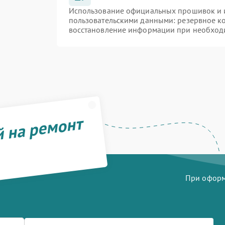
Использование официальных прошивок и и
пользовательскими данными: резервное к
восстановление информации при необход
й на ремонт
При оформл