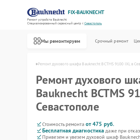
FIX-BAUKNECHT
Ремонт устройств Bauknecht
Специализированный cервисный центр г.
Севастополь
Мы ремонтируем
Срочный ремонт
Це
echt в Севастополе
Ремонт духового шкафа Bauknecht BCTMS 9100 IXL в Се
Ремонт духового ш
Bauknecht BCTMS 91
Севастополе
Ремонт варочных панелей Bauknecht
Ремонт микроволновых печей Bauknecht
Ремонт посудомоечных машин Bauknecht
Ремонт стиральных машин Bauknecht
Ремонт холодильников Bauknecht
от 475 руб.
Стоимость ремонта
Бесплатная диагностика
даже при отказ
Привезем и увезем духовой шкаф Bauknech