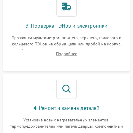
3. Проверка ТЭНов и электроники
Прозвонка мультиметром нижнего, верхнего, грилевого и
кольцевого ТЭНов на обрыв цепи или пробой на корпус.
Диагностика термостата, датчиков температуры,
Подробнее
переключателя режимов и мотора конвекции.
4. Ремонт и замена деталей
Установка новых нагревательных элементов,
термопредохранителей или петель дверцы. Компонентный
ремонт электронного модуля управления, замена