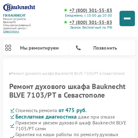
+7 (800) 301-55-83
Ежедневно, с 10:00 до 20:00
FIX-BAUKNECHT
Ремонт устройств
+7 (800) 301-55-83
Bauknecht
Специализированный
Звонок бесплатный по РФ
cервисный центр г.
Севастополь
Мы ремонтируем
Позвонить
ополе
Ремонт духового шкафа Bauknecht BLVE 7103/PT в Севастополе
Ремонт духового шкафа Bauknecht
BLVE 7103/PT в Севастополе
от 475 руб.
Стоимость ремонта
Ремонт варочных панелей Bauknecht
Ремонт посудомоечных машин Bauknecht
Ремонт холодильников Bauknecht
Ремонт микроволновых печей Bauknecht
Ремонт стиральных машин Bauknecht
Бесплатная диагностика
даже при отказе
Привезем и увезем духовой шкаф Bauknecht BLVE
7103/PT сами
Гарантия на наши работы по ремонту духовых