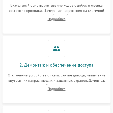
Визуальный осмотр, считывание кодов ошибок и оценка
состояния проводки. Измерение напряжения на клеммной
колодке. Анализ жалоб на проблемы с нагревом,
Подробнее
конвекцией, панелью управления или блокировкой дверцы.
2. Демонтаж и обеспечение доступа
Отключение устройства от сети. Снятие дверцы, извлечение
внутренних направляющих и защитных экранов. Демонтаж
задней или верхней панели для прямого доступа к
Подробнее
нагревательным элементам, плате и вентиляторам.