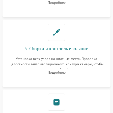
Подробнее
выгоревших реле, восстановление контактов и замена
уплотнителя.
5. Сборка и контроль изоляции
Установка всех узлов на штатные места. Проверка
целостности теплоизоляционного контура камеры, чтобы
исключить перегрев кухонной мебели и потерю тепла.
Подробнее
Надежная фиксация клемм и сборка корпуса шкафа.