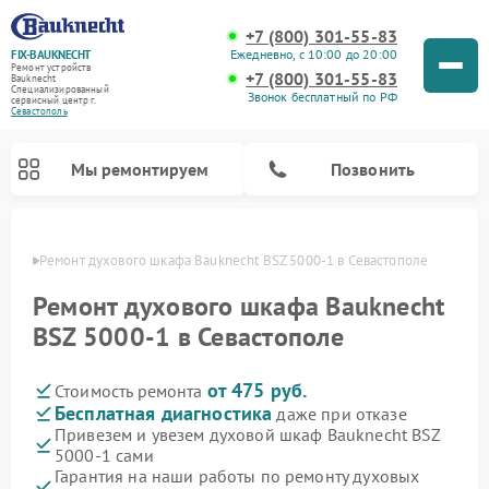
+7 (800) 301-55-83
Ежедневно, с 10:00 до 20:00
FIX-BAUKNECHT
Ремонт устройств
+7 (800) 301-55-83
Bauknecht
Специализированный
Звонок бесплатный по РФ
cервисный центр г.
Севастополь
Мы ремонтируем
Позвонить
ополе
Ремонт духового шкафа Bauknecht BSZ 5000-1 в Севастополе
Ремонт духового шкафа Bauknecht
BSZ 5000-1 в Севастополе
от 475 руб.
Стоимость ремонта
Ремонт варочных панелей Bauknecht
Ремонт посудомоечных машин Bauknecht
Ремонт холодильников Bauknecht
Ремонт микроволновых печей Bauknecht
Ремонт стиральных машин Bauknecht
Бесплатная диагностика
даже при отказе
Привезем и увезем духовой шкаф Bauknecht BSZ
5000-1 сами
Гарантия на наши работы по ремонту духовых