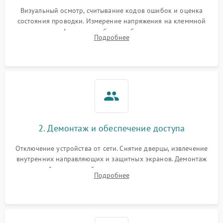
Визуальный осмотр, считывание кодов ошибок и оценка
состояния проводки. Измерение напряжения на клеммной
колодке. Анализ жалоб на проблемы с нагревом,
Подробнее
конвекцией, панелью управления или блокировкой дверцы.
2. Демонтаж и обеспечение доступа
Отключение устройства от сети. Снятие дверцы, извлечение
внутренних направляющих и защитных экранов. Демонтаж
задней или верхней панели для прямого доступа к
Подробнее
нагревательным элементам, плате и вентиляторам.