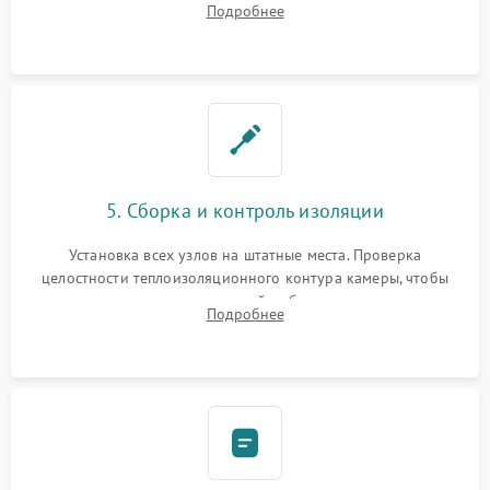
Подробнее
выгоревших реле, восстановление контактов и замена
уплотнителя.
5. Сборка и контроль изоляции
Установка всех узлов на штатные места. Проверка
целостности теплоизоляционного контура камеры, чтобы
исключить перегрев кухонной мебели и потерю тепла.
Подробнее
Надежная фиксация клемм и сборка корпуса шкафа.