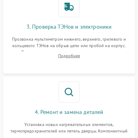
3. Проверка ТЭНов и электроники
Прозвонка мультиметром нижнего, верхнего, грилевого и
кольцевого ТЭНов на обрыв цепи или пробой на корпус.
Диагностика термостата, датчиков температуры,
Подробнее
переключателя режимов и мотора конвекции.
4. Ремонт и замена деталей
Установка новых нагревательных элементов,
термопредохранителей или петель дверцы. Компонентный
ремонт электронного модуля управления, замена