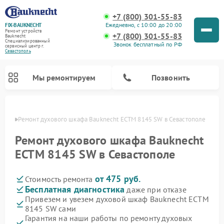
+7 (800) 301-55-83
Ежедневно, с 10:00 до 20:00
FIX-BAUKNECHT
Ремонт устройств
+7 (800) 301-55-83
Bauknecht
Специализированный
Звонок бесплатный по РФ
cервисный центр г.
Севастополь
Мы ремонтируем
Позвонить
ополе
Ремонт духового шкафа Bauknecht ECTM 8145 SW в Севастополе
Ремонт духового шкафа Bauknecht
ECTM 8145 SW в Севастополе
от 475 руб.
Стоимость ремонта
Ремонт варочных панелей Bauknecht
Ремонт посудомоечных машин Bauknecht
Ремонт холодильников Bauknecht
Ремонт микроволновых печей Bauknecht
Ремонт стиральных машин Bauknecht
Бесплатная диагностика
даже при отказе
Привезем и увезем духовой шкаф Bauknecht ECTM
8145 SW сами
Гарантия на наши работы по ремонту духовых