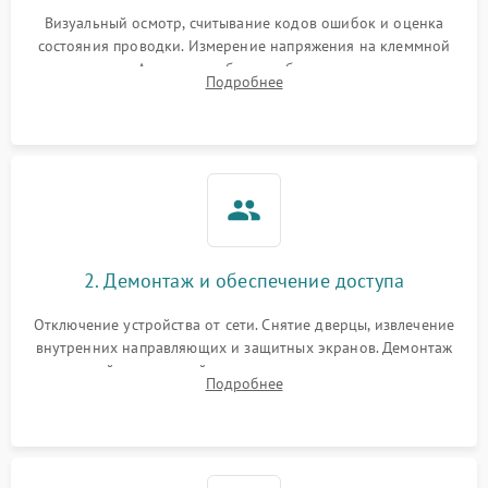
Визуальный осмотр, считывание кодов ошибок и оценка
состояния проводки. Измерение напряжения на клеммной
колодке. Анализ жалоб на проблемы с нагревом,
Подробнее
конвекцией, панелью управления или блокировкой дверцы.
2. Демонтаж и обеспечение доступа
Отключение устройства от сети. Снятие дверцы, извлечение
внутренних направляющих и защитных экранов. Демонтаж
задней или верхней панели для прямого доступа к
Подробнее
нагревательным элементам, плате и вентиляторам.