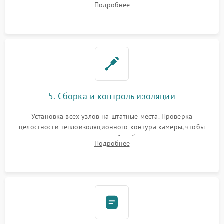
Подробнее
выгоревших реле, восстановление контактов и замена
уплотнителя.
5. Сборка и контроль изоляции
Установка всех узлов на штатные места. Проверка
целостности теплоизоляционного контура камеры, чтобы
исключить перегрев кухонной мебели и потерю тепла.
Подробнее
Надежная фиксация клемм и сборка корпуса шкафа.