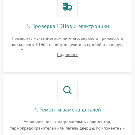
3. Проверка ТЭНов и электроники
Прозвонка мультиметром нижнего, верхнего, грилевого и
кольцевого ТЭНов на обрыв цепи или пробой на корпус.
Диагностика термостата, датчиков температуры,
Подробнее
переключателя режимов и мотора конвекции.
4. Ремонт и замена деталей
Установка новых нагревательных элементов,
термопредохранителей или петель дверцы. Компонентный
ремонт электронного модуля управления, замена