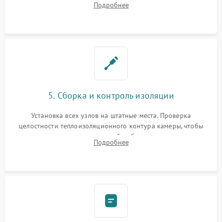
Подробнее
выгоревших реле, восстановление контактов и замена
уплотнителя.
5. Сборка и контроль изоляции
Установка всех узлов на штатные места. Проверка
целостности теплоизоляционного контура камеры, чтобы
исключить перегрев кухонной мебели и потерю тепла.
Подробнее
Надежная фиксация клемм и сборка корпуса шкафа.