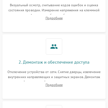
Визуальный осмотр, считывание кодов ошибок и оценка
состояния проводки. Измерение напряжения на клеммной
колодке. Анализ жалоб на проблемы с нагревом,
Подробнее
конвекцией, панелью управления или блокировкой дверцы.
2. Демонтаж и обеспечение доступа
Отключение устройства от сети. Снятие дверцы, извлечение
внутренних направляющих и защитных экранов. Демонтаж
задней или верхней панели для прямого доступа к
Подробнее
нагревательным элементам, плате и вентиляторам.