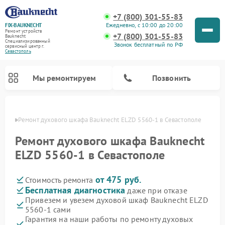
+7 (800) 301-55-83
Ежедневно, с 10:00 до 20:00
FIX-BAUKNECHT
Ремонт устройств
+7 (800) 301-55-83
Bauknecht
Специализированный
Звонок бесплатный по РФ
cервисный центр г.
Севастополь
Мы ремонтируем
Позвонить
ополе
Ремонт духового шкафа Bauknecht ELZD 5560-1 в Севастополе
Ремонт духового шкафа Bauknecht
ELZD 5560-1 в Севастополе
от 475 руб.
Стоимость ремонта
Ремонт варочных панелей Bauknecht
Ремонт посудомоечных машин Bauknecht
Ремонт холодильников Bauknecht
Ремонт микроволновых печей Bauknecht
Ремонт стиральных машин Bauknecht
Бесплатная диагностика
даже при отказе
Привезем и увезем духовой шкаф Bauknecht ELZD
5560-1 сами
Гарантия на наши работы по ремонту духовых