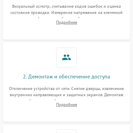
Визуальный осмотр, считывание кодов ошибок и оценка
состояния проводки. Измерение напряжения на клеммной
колодке. Анализ жалоб на проблемы с нагревом,
Подробнее
конвекцией, панелью управления или блокировкой дверцы.
2. Демонтаж и обеспечение доступа
Отключение устройства от сети. Снятие дверцы, извлечение
внутренних направляющих и защитных экранов. Демонтаж
задней или верхней панели для прямого доступа к
Подробнее
нагревательным элементам, плате и вентиляторам.