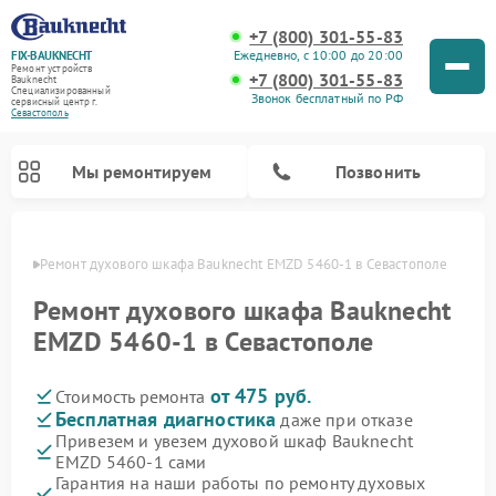
+7 (800) 301-55-83
Ежедневно, с 10:00 до 20:00
FIX-BAUKNECHT
Ремонт устройств
+7 (800) 301-55-83
Bauknecht
Специализированный
Звонок бесплатный по РФ
cервисный центр г.
Севастополь
Мы ремонтируем
Позвонить
ополе
Ремонт духового шкафа Bauknecht EMZD 5460-1 в Севастополе
Ремонт духового шкафа Bauknecht
EMZD 5460-1 в Севастополе
от 475 руб.
Стоимость ремонта
Ремонт варочных панелей Bauknecht
Ремонт посудомоечных машин Bauknecht
Ремонт холодильников Bauknecht
Ремонт микроволновых печей Bauknecht
Ремонт стиральных машин Bauknecht
Бесплатная диагностика
даже при отказе
Привезем и увезем духовой шкаф Bauknecht
EMZD 5460-1 сами
Гарантия на наши работы по ремонту духовых