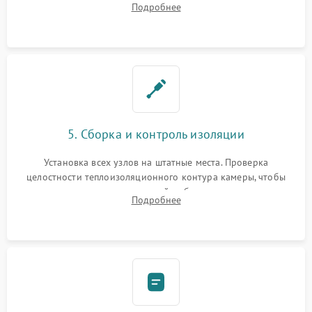
Подробнее
выгоревших реле, восстановление контактов и замена
уплотнителя.
5. Сборка и контроль изоляции
Установка всех узлов на штатные места. Проверка
целостности теплоизоляционного контура камеры, чтобы
исключить перегрев кухонной мебели и потерю тепла.
Подробнее
Надежная фиксация клемм и сборка корпуса шкафа.