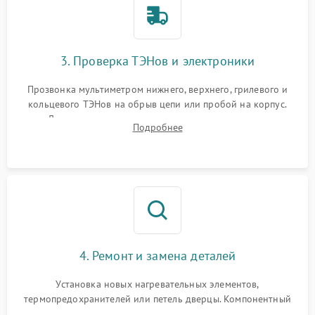
3. Проверка ТЭНов и электроники
Прозвонка мультиметром нижнего, верхнего, грилевого и
кольцевого ТЭНов на обрыв цепи или пробой на корпус.
Диагностика термостата, датчиков температуры,
Подробнее
переключателя режимов и мотора конвекции.
4. Ремонт и замена деталей
Установка новых нагревательных элементов,
термопредохранителей или петель дверцы. Компонентный
ремонт электронного модуля управления, замена