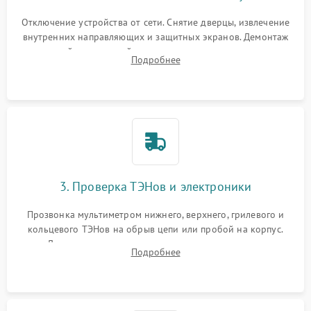
Отключение устройства от сети. Снятие дверцы, извлечение
внутренних направляющих и защитных экранов. Демонтаж
задней или верхней панели для прямого доступа к
Подробнее
нагревательным элементам, плате и вентиляторам.
3. Проверка ТЭНов и электроники
Прозвонка мультиметром нижнего, верхнего, грилевого и
кольцевого ТЭНов на обрыв цепи или пробой на корпус.
Диагностика термостата, датчиков температуры,
Подробнее
переключателя режимов и мотора конвекции.