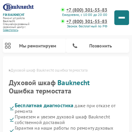
+7 (800) 301-55-83
Ежедневно, с 10:00 до 20:00
FIX-BAUKNECHT
Ремонт устройств
+7 (800) 301-55-83
Bauknecht
Специализированный
Звонок бесплатный по РФ
cервисный центр г.
Севастополь
Мы ремонтируем
Позвонить
ополе
Духовой шкаф Bauknecht ошибка термостата
Духовой шкаф
Bauknecht
Ошибка термостата
Бесплатная диагностика
даже при отказе от
Ремонт варочных панелей Bauknecht
Ремонт посудомоечных машин Bauknecht
Ремонт холодильников Bauknecht
Ремонт микроволновых печей Bauknecht
Ремонт стиральных машин Bauknecht
ремонта
Привезем и увезем духовой шкаф Bauknecht
собственной доставкой
Гарантия на наши работы по ремонту духовых