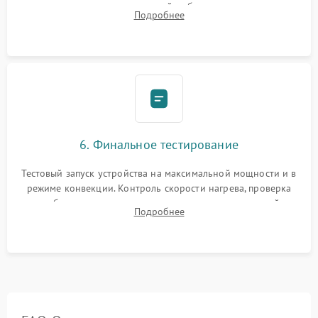
исключить перегрев кухонной мебели и потерю тепла.
Подробнее
Надежная фиксация клемм и сборка корпуса шкафа.
6. Финальное тестирование
Тестовый запуск устройства на максимальной мощности и в
режиме конвекции. Контроль скорости нагрева, проверка
срабатывания термостата при достижении заданной
Подробнее
температуры и тест на отсутствие утечек тока.