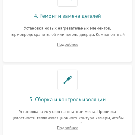
4. Ремонт и замена деталей
Установка новых нагревательных элементов,
термопредохранителей или петель дверцы. Компонентный
ремонт электронного модуля управления, замена
Подробнее
выгоревших реле, восстановление контактов и замена
уплотнителя.
5. Сборка и контроль изоляции
Установка всех узлов на штатные места. Проверка
целостности теплоизоляционного контура камеры, чтобы
исключить перегрев кухонной мебели и потерю тепла.
Подробнее
Надежная фиксация клемм и сборка корпуса шкафа.