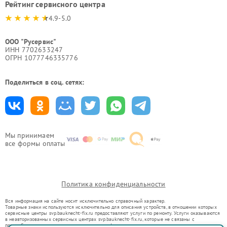
Рейтинг сервисного центра
4.9-5.0
ООО "Русервис"
ИНН 7702633247
ОГРН 1077746335776
Поделиться в соц. сетях:
Мы принимаем
все формы оплаты
Политика конфиденциальности
Вся информация на сайте носит исключительно справочный характер.
Товарные знаки используются исключительно для описания устройств, в отношении которых
сервисные центры svp.bauknecht-fix.ru предоставляют услуги по ремонту. Услуги оказываются
в неавторизованных сервисных центрах svp.bauknecht-fix.ru, которые не связаны с
правообладателями товарных знаков или их официальными представителями.