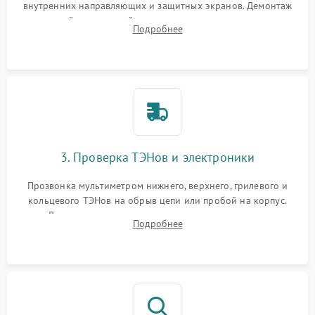
внутренних направляющих и защитных экранов. Демонтаж
задней или верхней панели для прямого доступа к
Подробнее
нагревательным элементам, плате и вентиляторам.
3. Проверка ТЭНов и электроники
Прозвонка мультиметром нижнего, верхнего, грилевого и
кольцевого ТЭНов на обрыв цепи или пробой на корпус.
Диагностика термостата, датчиков температуры,
Подробнее
переключателя режимов и мотора конвекции.