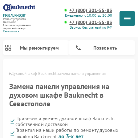
+7 (800) 301-55-83
Ежедневно, с 10:00 до 20:00
FIX-BAUKNECHT
Ремонт устройств
+7 (800) 301-55-83
Bauknecht
Специализированный
Звонок бесплатный по РФ
cервисный центр г.
Севастополь
Мы ремонтируем
Позвонить
ополе
Духовой шкаф Bauknecht замена панели управления
Замена панели управления на
духовом шкафе Bauknecht в
Севастополе
Ремонт варочных панелей Bauknecht
Ремонт посудомоечных машин Bauknecht
Ремонт холодильников Bauknecht
Ремонт микроволновых печей Bauknecht
Ремонт стиральных машин Bauknecht
Привезем и увезем духовой шкаф Bauknecht
собственной доставкой
Гарантия на наши работы по ремонту духовых
до 3-х лет
шкафов Bauknecht