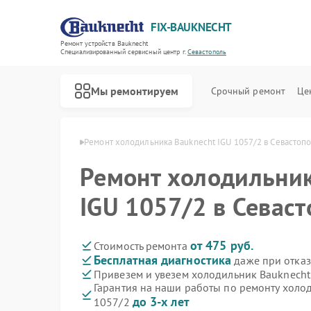
FIX-BAUKNECHT
Ремонт устройств Bauknecht
Специализированный cервисный центр г.
Севастополь
Мы ремонтируем
Срочный ремонт
Це
echt в Севастополе
Ремонт холодильника Bauknecht IGU 1057/2 в Севастоп
Ремонт холодильник
IGU 1057/2 в Севас
Ремонт варочных панелей Bauknecht
Ремонт духовых шкафов Bauknecht
Ремонт микроволновых печей Bauknecht
Ремонт посудомоечных машин Bauknecht
Ремонт стиральных машин Bauknecht
от 475 руб.
Стоимость ремонта
Бесплатная диагностика
даже при отказ
Привезем и увезем холодильник Bauknecht
Гарантия на наши работы по ремонту холо
до 3-х лет
1057/2