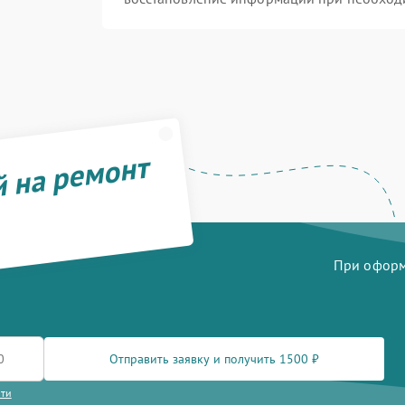
й на ремонт
При оформл
Отправить заявку и получить 1500 ₽
сти