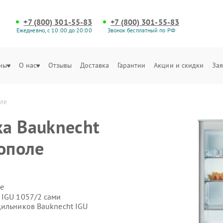
+7 (800) 301-55-83
+7 (800) 301-55-83
Ежедневно, с 10:00 до 20:00
Звонок бесплатный по РФ
ны
О нас
Отзывы
Доставка
Гарантии
Акции и скидки
Зая
оле
а Bauknecht
тополе
е
 IGU 1057/2 сами
дильников Bauknecht IGU