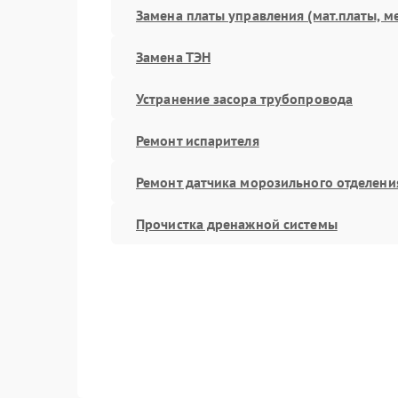
Замена платы управления (мат.платы, м
Замена ТЭН
Устранение засора трубопровода
Ремонт испарителя
Ремонт датчика морозильного отделени
Прочистка дренажной системы