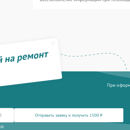
й на ремонт
При оформл
Отправить заявку и получить 1500 ₽
сти