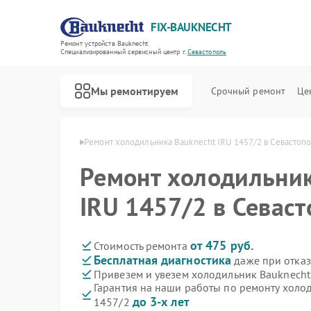
FIX-BAUKNECHT
Ремонт устройств Bauknecht
Специализированный cервисный центр г.
Севастополь
Мы ремонтируем
Срочный ремонт
Це
echt в Севастополе
Ремонт холодильника Bauknecht IRU 1457/2 в Севастоп
Ремонт холодильник
IRU 1457/2 в Севас
Ремонт варочных панелей Bauknecht
Ремонт духовых шкафов Bauknecht
Ремонт микроволновых печей Bauknecht
Ремонт посудомоечных машин Bauknecht
Ремонт стиральных машин Bauknecht
от 475 руб.
Стоимость ремонта
Бесплатная диагностика
даже при отказ
Привезем и увезем холодильник Bauknecht
Гарантия на наши работы по ремонту холо
до 3-х лет
1457/2