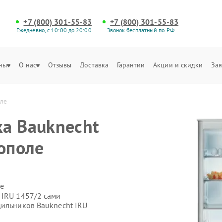
+7 (800) 301-55-83
+7 (800) 301-55-83
Ежедневно, с 10:00 до 20:00
Звонок бесплатный по РФ
ны
О нас
Отзывы
Доставка
Гарантии
Акции и скидки
Зая
оле
а Bauknecht
тополе
е
 IRU 1457/2 сами
дильников Bauknecht IRU