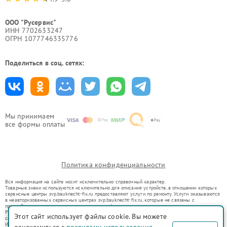
ООО "Русервис"
ИНН 7702633247
ОГРН 1077746335776
Поделиться в соц. сетях:
Мы принимаем
все формы оплаты
Политика конфиденциальности
Вся информация на сайте носит исключительно справочный характер.
Товарные знаки используются исключительно для описания устройств, в отношении которых
сервисные центры svp.bauknecht-fix.ru предоставляют услуги по ремонту. Услуги оказываются
в неавторизованных сервисных центрах svp.bauknecht-fix.ru, которые не связаны с
правообладателями товарных знаков или их официальными представителями.
Ремонт осуществляется для устройств, уже введенных в гражданский оборот в соответствии
Этот сайт использует файлы cookie. Вы можете
со статьей 1487 ГК РФ.
Использование товарных знаков не преследует цели индивидуализации услуг или введения