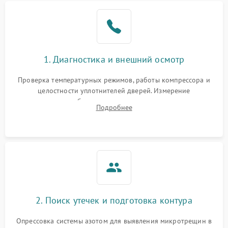
Образование конденсата
1800 ₽
Подробнее →
на стенках
Сбой в работе инвертора
2100 ₽
Подробнее →
1. Диагностика и внешний осмотр
Запах горелого при
2000 ₽
Подробнее →
Проверка температурных режимов, работы компрессора и
работе
целостности уплотнителей дверей. Измерение
сопротивления обмоток мотора, проверка термостата и
Не включается
Подробнее
1000 ₽
Подробнее →
считывание кодов ошибок с электронного дисплея.
холодильник
Проблемы с системой
автоматической
1800 ₽
Подробнее →
разморозки
2. Поиск утечек и подготовка контура
Опрессовка системы азотом для выявления микротрещин в