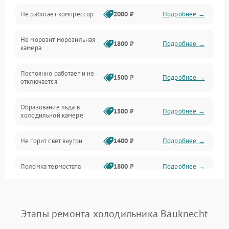
Не работает компрессор
2000 ₽
Подробнее →
Электропитание
Не морозит морозильная
Дренаж
1800 ₽
Подробнее →
камера
Оттайка
Постоянно работает и не
1500 ₽
Подробнее →
отключается
Программное обеспечение
Образование льда в
1500 ₽
Подробнее →
холодильной камере
Не горит свет внутри
1400 ₽
Подробнее →
Поломка термостата
1800 ₽
Подробнее →
Не работает вентилятор
1800 ₽
Подробнее →
Этапы ремонта холодильника Bauknecht
Поломка системы No Frost
2600 ₽
Подробнее →