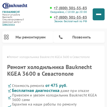
+7 (800) 301-55-83
Ежедневно, с 10:00 до 20:00
FIX-BAUKNECHT
Ремонт устройств
+7 (800) 301-55-83
Bauknecht
Специализированный
Звонок бесплатный по РФ
cервисный центр г.
Севастополь
Мы ремонтируем
Позвонить
ополе
Ремонт холодильника Bauknecht KGEA 3600 в Севастополе
Ремонт холодильника Bauknecht
KGEA 3600 в Севастополе
от 475 руб.
Стоимость ремонта
Ремонт варочных панелей Bauknecht
Ремонт микроволновых печей Bauknecht
Ремонт стиральных машин Bauknecht
Ремонт духовых шкафов Bauknecht
Ремонт посудомоечных машин Bauknecht
Бесплатная диагностика
даже при отказе
Привезем и увезем холодильник Bauknecht KGEA
3600 сами
Гарантия на наши работы по ремонту