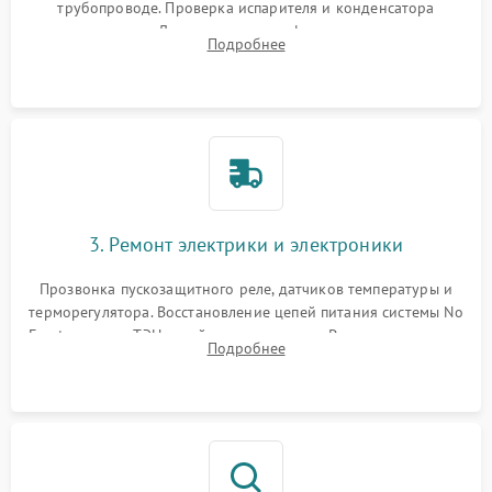
трубопроводе. Проверка испарителя и конденсатора
течеискателем. Демонтаж старого фильтра-осушителя и
Подробнее
продувка капиллярной трубки для устранения засоров.
3. Ремонт электрики и электроники
Прозвонка пускозащитного реле, датчиков температуры и
терморегулятора. Восстановление цепей питания системы No
Frost, включая ТЭН оттайки и вентилятор. Ремонт или замена
Подробнее
платы управления при сбоях алгоритмов.