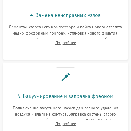
4. Замена неисправных узлов
Демонтаж сгоревшего компрессора и пайка нового агрегата
медно-фосфорным припоем. Установка нового фильтра-
осушителя. Замена изношенных вентиляторов обдува,
Подробнее
сломанных заслонок или поврежденных дверных петель.
5. Вакуумирование и заправка фреоном
Подключение вакуумного насоса для полного удаления
воздуха и влаги из контура. Заправка системы строго
дозированным объемом хладагента (R600a, R134a) по
Подробнее
электронным весам. Контроль рабочего давления в системе.