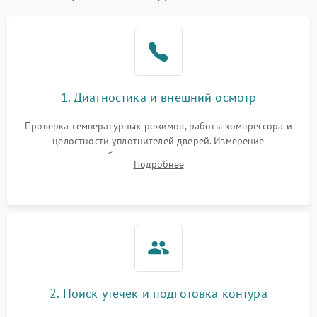
Образование конденсата
1800 ₽
Подробнее →
на стенках
Сбой в работе инвертора
2100 ₽
Подробнее →
1. Диагностика и внешний осмотр
Запах горелого при
2000 ₽
Подробнее →
Проверка температурных режимов, работы компрессора и
работе
целостности уплотнителей дверей. Измерение
сопротивления обмоток мотора, проверка термостата и
Не включается
Подробнее
1000 ₽
Подробнее →
считывание кодов ошибок с электронного дисплея.
холодильник
Проблемы с системой
автоматической
1800 ₽
Подробнее →
разморозки
2. Поиск утечек и подготовка контура