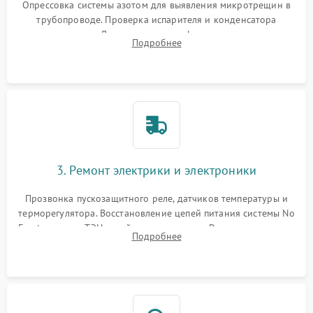
Опрессовка системы азотом для выявления микротрещин в
трубопроводе. Проверка испарителя и конденсатора
течеискателем. Демонтаж старого фильтра-осушителя и
Подробнее
продувка капиллярной трубки для устранения засоров.
3. Ремонт электрики и электроники
Прозвонка пускозащитного реле, датчиков температуры и
терморегулятора. Восстановление цепей питания системы No
Frost, включая ТЭН оттайки и вентилятор. Ремонт или замена
Подробнее
платы управления при сбоях алгоритмов.