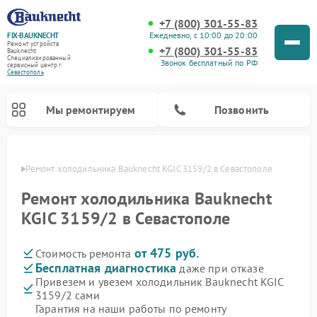
+7 (800) 301-55-83
Ежедневно, с 10:00 до 20:00
FIX-BAUKNECHT
Ремонт устройств
+7 (800) 301-55-83
Bauknecht
Специализированный
Звонок бесплатный по РФ
cервисный центр г.
Севастополь
Мы ремонтируем
Позвонить
ополе
Ремонт холодильника Bauknecht KGIC 3159/2 в Севастополе
Ремонт холодильника Bauknecht
KGIC 3159/2 в Севастополе
от 475 руб.
Стоимость ремонта
Ремонт варочных панелей Bauknecht
Ремонт микроволновых печей Bauknecht
Ремонт стиральных машин Bauknecht
Ремонт духовых шкафов Bauknecht
Ремонт посудомоечных машин Bauknecht
Бесплатная диагностика
даже при отказе
Привезем и увезем холодильник Bauknecht KGIC
3159/2 сами
Гарантия на наши работы по ремонту