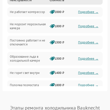
Неисправности
Стоимость
Механика
Не работает компрессор
2000 ₽
Подробнее →
Электропитание
Не морозит морозильная
Дренаж
1800 ₽
Подробнее →
камера
Оттайка
Постоянно работает и не
1500 ₽
Подробнее →
отключается
Программное обеспечение
Образование льда в
1500 ₽
Подробнее →
холодильной камере
Не горит свет внутри
1400 ₽
Подробнее →
Поломка термостата
1800 ₽
Подробнее →
Не работает вентилятор
1800 ₽
Подробнее →
Этапы ремонта холодильника Bauknecht
Поломка системы No Frost
2600 ₽
Подробнее →