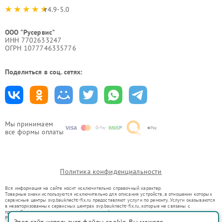
4.9-5.0
ООО "Русервис"
ИНН 7702633247
ОГРН 1077746335776
Поделиться в соц. сетях:
Мы принимаем
все формы оплаты
Политика конфиденциальности
Вся информация на сайте носит исключительно справочный характер.
Товарные знаки используются исключительно для описания устройств, в отношении которых
сервисные центры svp.bauknecht-fix.ru предоставляют услуги по ремонту. Услуги оказываются
в неавторизованных сервисных центрах svp.bauknecht-fix.ru, которые не связаны с
правообладателями товарных знаков или их официальными представителями.
Ремонт осуществляется для устройств, уже введенных в гражданский оборот в соответствии