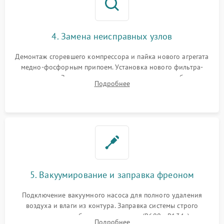
4. Замена неисправных узлов
Демонтаж сгоревшего компрессора и пайка нового агрегата
медно-фосфорным припоем. Установка нового фильтра-
осушителя. Замена изношенных вентиляторов обдува,
Подробнее
сломанных заслонок или поврежденных дверных петель.
5. Вакуумирование и заправка фреоном
Подключение вакуумного насоса для полного удаления
воздуха и влаги из контура. Заправка системы строго
дозированным объемом хладагента (R600a, R134a) по
Подробнее