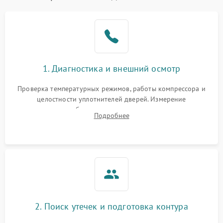
Образование конденсата
1800 ₽
Подробнее →
на стенках
Сбой в работе инвертора
2100 ₽
Подробнее →
1. Диагностика и внешний осмотр
Запах горелого при
2000 ₽
Подробнее →
Проверка температурных режимов, работы компрессора и
работе
целостности уплотнителей дверей. Измерение
сопротивления обмоток мотора, проверка термостата и
Не включается
Подробнее
1000 ₽
Подробнее →
считывание кодов ошибок с электронного дисплея.
холодильник
Проблемы с системой
автоматической
1800 ₽
Подробнее →
разморозки
2. Поиск утечек и подготовка контура