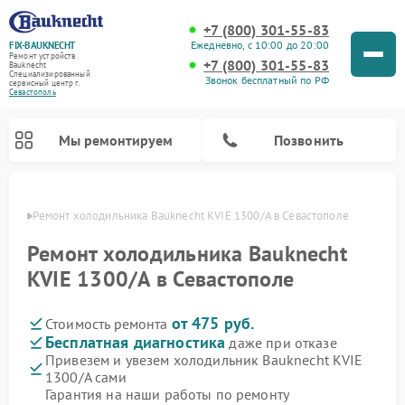
+7 (800) 301-55-83
Ежедневно, с 10:00 до 20:00
FIX-BAUKNECHT
Ремонт устройств
+7 (800) 301-55-83
Bauknecht
Специализированный
Звонок бесплатный по РФ
cервисный центр г.
Севастополь
Мы ремонтируем
Позвонить
ополе
Ремонт холодильника Bauknecht KVIE 1300/A в Севастополе
Ремонт холодильника Bauknecht
KVIE 1300/A в Севастополе
от 475 руб.
Стоимость ремонта
Ремонт варочных панелей Bauknecht
Ремонт микроволновых печей Bauknecht
Ремонт стиральных машин Bauknecht
Ремонт духовых шкафов Bauknecht
Ремонт посудомоечных машин Bauknecht
Бесплатная диагностика
даже при отказе
Привезем и увезем холодильник Bauknecht KVIE
1300/A сами
Гарантия на наши работы по ремонту