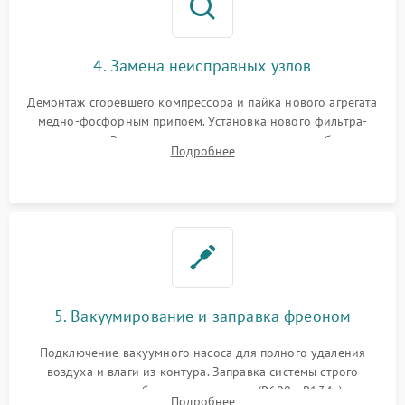
4. Замена неисправных узлов
Демонтаж сгоревшего компрессора и пайка нового агрегата
медно-фосфорным припоем. Установка нового фильтра-
осушителя. Замена изношенных вентиляторов обдува,
Подробнее
сломанных заслонок или поврежденных дверных петель.
5. Вакуумирование и заправка фреоном
Подключение вакуумного насоса для полного удаления
воздуха и влаги из контура. Заправка системы строго
дозированным объемом хладагента (R600a, R134a) по
Подробнее