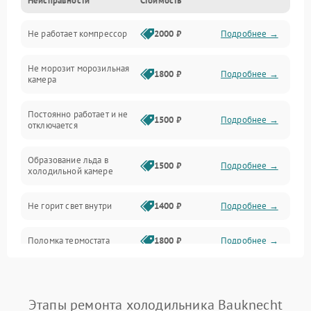
Неисправности
Стоимость
Механика
Не работает компрессор
2000 ₽
Подробнее →
Электропитание
Не морозит морозильная
Дренаж
1800 ₽
Подробнее →
камера
Оттайка
Постоянно работает и не
1500 ₽
Подробнее →
отключается
Программное обеспечение
Образование льда в
1500 ₽
Подробнее →
холодильной камере
Не горит свет внутри
1400 ₽
Подробнее →
Поломка термостата
1800 ₽
Подробнее →
Не работает вентилятор
1800 ₽
Подробнее →
Этапы ремонта холодильника Bauknecht
Поломка системы No Frost
2600 ₽
Подробнее →