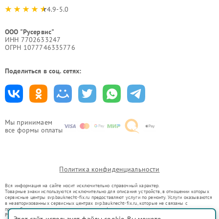
4.9-5.0
ООО "Русервис"
ИНН 7702633247
ОГРН 1077746335776
Поделиться в соц. сетях:
Мы принимаем
все формы оплаты
Политика конфиденциальности
Вся информация на сайте носит исключительно справочный характер.
Товарные знаки используются исключительно для описания устройств, в отношении которых
сервисные центры svp.bauknecht-fix.ru предоставляют услуги по ремонту. Услуги оказываются
в неавторизованных сервисных центрах svp.bauknecht-fix.ru, которые не связаны с
правообладателями товарных знаков или их официальными представителями.
Ремонт осуществляется для устройств, уже введенных в гражданский оборот в соответствии