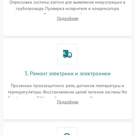
Опрессовка системы азотом для выявления микротрещин в
трубопроводе. Проверка испарителя и конденсатора
течеискателем. Демонтаж старого фильтра-осушителя и
Подробнее
продувка капиллярной трубки для устранения засоров.
3. Ремонт электрики и электроники
Прозвонка пускозащитного реле, датчиков температуры и
терморегулятора. Восстановление цепей питания системы No
Frost, включая ТЭН оттайки и вентилятор. Ремонт или замена
Подробнее
платы управления при сбоях алгоритмов.