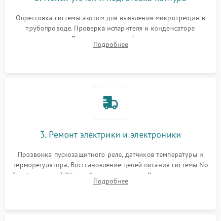
Опрессовка системы азотом для выявления микротрещин в
трубопроводе. Проверка испарителя и конденсатора
течеискателем. Демонтаж старого фильтра-осушителя и
Подробнее
продувка капиллярной трубки для устранения засоров.
3. Ремонт электрики и электроники
Прозвонка пускозащитного реле, датчиков температуры и
терморегулятора. Восстановление цепей питания системы No
Frost, включая ТЭН оттайки и вентилятор. Ремонт или замена
Подробнее
платы управления при сбоях алгоритмов.