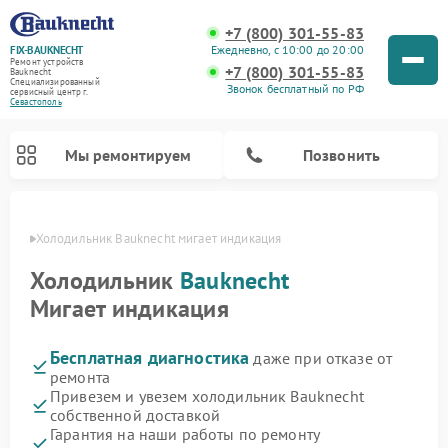
+7 (800) 301-55-83
Ежедневно, с 10:00 до 20:00
FIX-BAUKNECHT
Ремонт устройств
+7 (800) 301-55-83
Bauknecht
Специализированный
Звонок бесплатный по РФ
cервисный центр г.
Севастополь
Мы ремонтируем
Позвонить
ополе
Холодильник Bauknecht мигает индикация
Холодильник
Bauknecht
Мигает индикация
Бесплатная диагностика
даже при отказе от
Ремонт варочных панелей Bauknecht
Ремонт микроволновых печей Bauknecht
Ремонт стиральных машин Bauknecht
Ремонт духовых шкафов Bauknecht
Ремонт посудомоечных машин Bauknecht
ремонта
Привезем и увезем холодильник Bauknecht
собственной доставкой
Гарантия на наши работы по ремонту