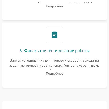
дозированным объемом хладагента (R600a, R134a) по
Подробнее
электронным весам. Контроль рабочего давления в системе.
6. Финальное тестирование работы
Запуск холодильника для проверки скорости выхода на
заданную температуру в камерах. Контроль уровня шума
компрессора, отсутствия обмерзания стенок и корректного
Подробнее
срабатывания системы автоматической оттайки.