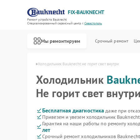
FIX-BAUKNECHT
Ремонт устройств Bauknecht
Специализированный cервисный центр г.
Севастополь
Мы ремонтируем
Срочный ремонт
Це
echt в Севастополе
Холодильник Bauknecht не горит свет внутри
Холодильник
Baukn
Не горит свет внутр
Ремонт варочных панелей Bauknecht
Ремонт духовых шкафов Bauknecht
Ремонт микроволновых печей Bauknecht
Ремонт посудомоечных машин Bauknecht
Ремонт стиральных машин Bauknecht
Бесплатная диагностика
даже при отказ
Привезем и увезем холодильник Bauknecht
Гарантия на наши работы по ремонту холо
лет
Срочный ремонт холодильников Bauknecht 