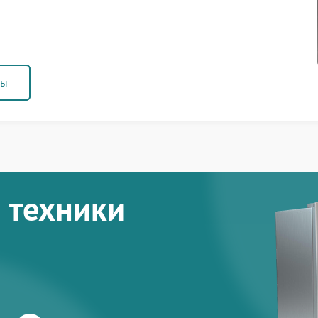
ны
 техники