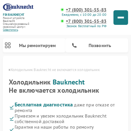
+7 (800) 301-55-83
Ежедневно, с 10:00 до 20:00
FIX-BAUKNECHT
Ремонт устройств
+7 (800) 301-55-83
Bauknecht
Специализированный
Звонок бесплатный по РФ
cервисный центр г.
Севастополь
Мы ремонтируем
Позвонить
ополе
Холодильник Bauknecht не включается холодильник
Холодильник
Bauknecht
Не включается холодильник
Бесплатная диагностика
даже при отказе от
Ремонт варочных панелей Bauknecht
Ремонт микроволновых печей Bauknecht
Ремонт стиральных машин Bauknecht
Ремонт духовых шкафов Bauknecht
Ремонт посудомоечных машин Bauknecht
ремонта
Привезем и увезем холодильник Bauknecht
собственной доставкой
Гарантия на наши работы по ремонту