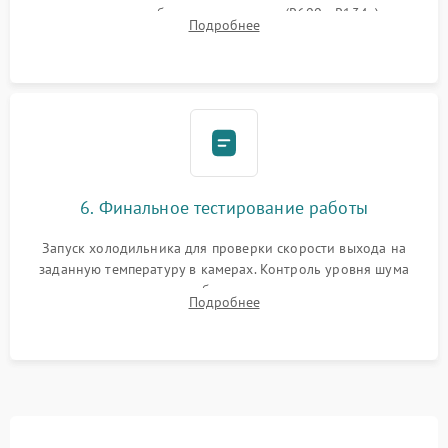
дозированным объемом хладагента (R600a, R134a) по
Подробнее
электронным весам. Контроль рабочего давления в системе.
6. Финальное тестирование работы
Запуск холодильника для проверки скорости выхода на
заданную температуру в камерах. Контроль уровня шума
компрессора, отсутствия обмерзания стенок и корректного
Подробнее
срабатывания системы автоматической оттайки.