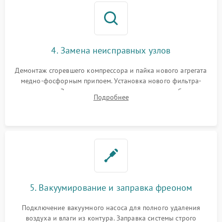
4. Замена неисправных узлов
Демонтаж сгоревшего компрессора и пайка нового агрегата
медно-фосфорным припоем. Установка нового фильтра-
осушителя. Замена изношенных вентиляторов обдува,
Подробнее
сломанных заслонок или поврежденных дверных петель.
5. Вакуумирование и заправка фреоном
Подключение вакуумного насоса для полного удаления
воздуха и влаги из контура. Заправка системы строго