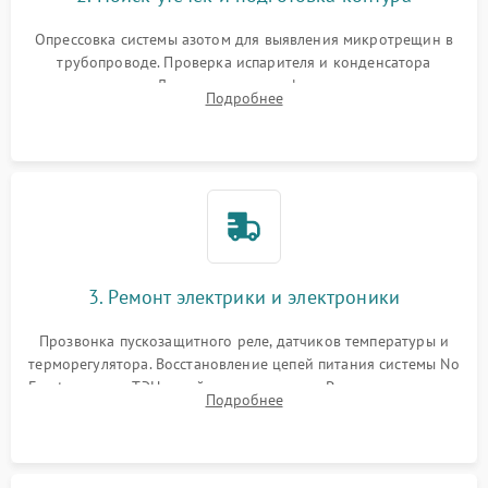
Опрессовка системы азотом для выявления микротрещин в
трубопроводе. Проверка испарителя и конденсатора
течеискателем. Демонтаж старого фильтра-осушителя и
Подробнее
продувка капиллярной трубки для устранения засоров.
3. Ремонт электрики и электроники
Прозвонка пускозащитного реле, датчиков температуры и
терморегулятора. Восстановление цепей питания системы No
Frost, включая ТЭН оттайки и вентилятор. Ремонт или замена
Подробнее
платы управления при сбоях алгоритмов.