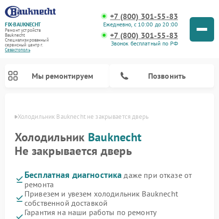
+7 (800) 301-55-83
Ежедневно, с 10:00 до 20:00
FIX-BAUKNECHT
Ремонт устройств
+7 (800) 301-55-83
Bauknecht
Специализированный
Звонок бесплатный по РФ
cервисный центр г.
Севастополь
Мы ремонтируем
Позвонить
ополе
Холодильник Bauknecht не закрывается дверь
Холодильник
Bauknecht
Не закрывается дверь
Бесплатная диагностика
даже при отказе от
Ремонт варочных панелей Bauknecht
Ремонт микроволновых печей Bauknecht
Ремонт стиральных машин Bauknecht
Ремонт духовых шкафов Bauknecht
Ремонт посудомоечных машин Bauknecht
ремонта
Привезем и увезем холодильник Bauknecht
собственной доставкой
Гарантия на наши работы по ремонту