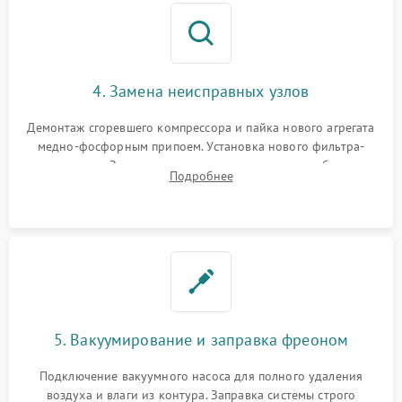
4. Замена неисправных узлов
Демонтаж сгоревшего компрессора и пайка нового агрегата
медно-фосфорным припоем. Установка нового фильтра-
осушителя. Замена изношенных вентиляторов обдува,
Подробнее
сломанных заслонок или поврежденных дверных петель.
5. Вакуумирование и заправка фреоном
Подключение вакуумного насоса для полного удаления
воздуха и влаги из контура. Заправка системы строго