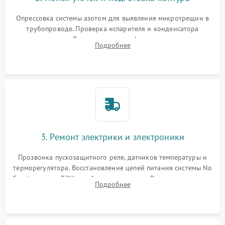
Опрессовка системы азотом для выявления микротрещин в
трубопроводе. Проверка испарителя и конденсатора
течеискателем. Демонтаж старого фильтра-осушителя и
Подробнее
продувка капиллярной трубки для устранения засоров.
3. Ремонт электрики и электроники
Прозвонка пускозащитного реле, датчиков температуры и
терморегулятора. Восстановление цепей питания системы No
Frost, включая ТЭН оттайки и вентилятор. Ремонт или замена
Подробнее
платы управления при сбоях алгоритмов.