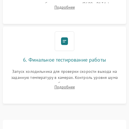
дозированным объемом хладагента (R600a, R134a) по
Подробнее
электронным весам. Контроль рабочего давления в системе.
6. Финальное тестирование работы
Запуск холодильника для проверки скорости выхода на
заданную температуру в камерах. Контроль уровня шума
компрессора, отсутствия обмерзания стенок и корректного
Подробнее
срабатывания системы автоматической оттайки.