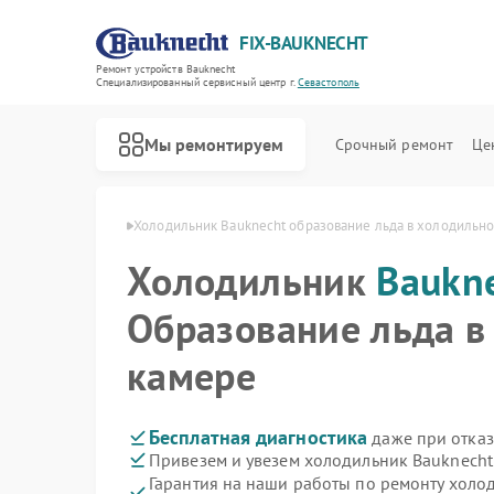
FIX-BAUKNECHT
Ремонт устройств Bauknecht
Специализированный cервисный центр г.
Севастополь
Мы ремонтируем
Срочный ремонт
Це
echt в Севастополе
Холодильник Bauknecht образование льда в холодильн
Холодильник
Baukn
Образование льда в
камере
Ремонт варочных панелей Bauknecht
Ремонт духовых шкафов Bauknecht
Ремонт микроволновых печей Bauknecht
Ремонт посудомоечных машин Bauknecht
Ремонт стиральных машин Bauknecht
Бесплатная диагностика
даже при отказ
Привезем и увезем холодильник Bauknecht
Гарантия на наши работы по ремонту холо