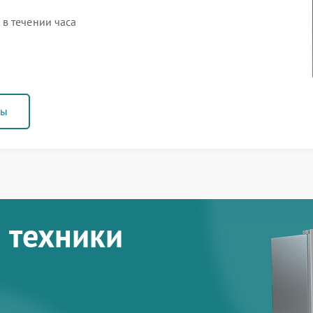
в течении часа
ны
 техники