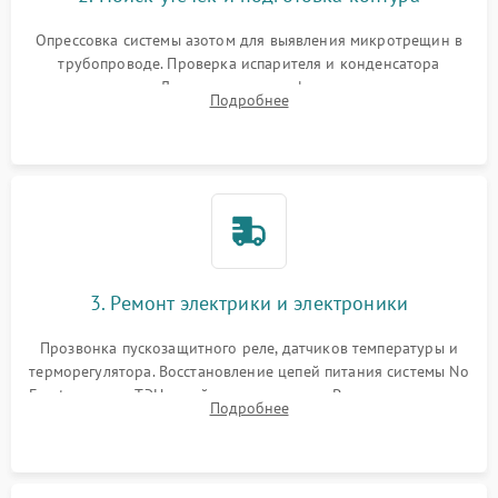
Опрессовка системы азотом для выявления микротрещин в
трубопроводе. Проверка испарителя и конденсатора
течеискателем. Демонтаж старого фильтра-осушителя и
Подробнее
продувка капиллярной трубки для устранения засоров.
3. Ремонт электрики и электроники
Прозвонка пускозащитного реле, датчиков температуры и
терморегулятора. Восстановление цепей питания системы No
Frost, включая ТЭН оттайки и вентилятор. Ремонт или замена
Подробнее
платы управления при сбоях алгоритмов.