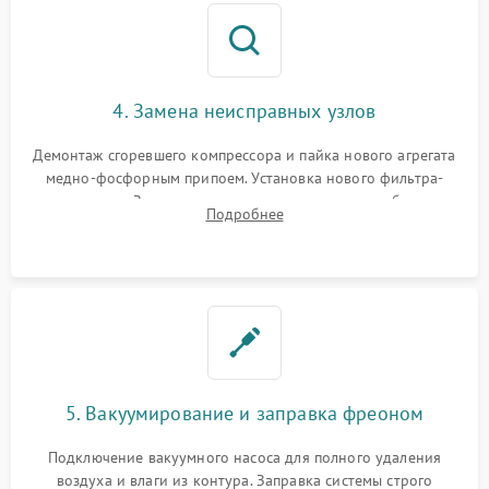
4. Замена неисправных узлов
Демонтаж сгоревшего компрессора и пайка нового агрегата
медно-фосфорным припоем. Установка нового фильтра-
осушителя. Замена изношенных вентиляторов обдува,
Подробнее
сломанных заслонок или поврежденных дверных петель.
5. Вакуумирование и заправка фреоном
Подключение вакуумного насоса для полного удаления
воздуха и влаги из контура. Заправка системы строго