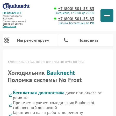
+7 (800) 301-55-83
Ежедневно, с 10:00 до 20:00
FIX-BAUKNECHT
Ремонт устройств
+7 (800) 301-55-83
Bauknecht
Специализированный
Звонок бесплатный по РФ
cервисный центр г.
Севастополь
Мы ремонтируем
Позвонить
ополе
Холодильник Bauknecht поломка системы no frost
Холодильник
Bauknecht
Поломка системы No Frost
Бесплатная диагностика
даже при отказе от
Ремонт варочных панелей Bauknecht
Ремонт микроволновых печей Bauknecht
Ремонт стиральных машин Bauknecht
Ремонт духовых шкафов Bauknecht
Ремонт посудомоечных машин Bauknecht
ремонта
Привезем и увезем холодильник Bauknecht
собственной доставкой
Гарантия на наши работы по ремонту