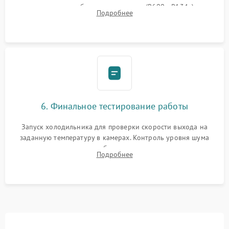
дозированным объемом хладагента (R600a, R134a) по
Подробнее
электронным весам. Контроль рабочего давления в системе.
6. Финальное тестирование работы
Запуск холодильника для проверки скорости выхода на
заданную температуру в камерах. Контроль уровня шума
компрессора, отсутствия обмерзания стенок и корректного
Подробнее
срабатывания системы автоматической оттайки.