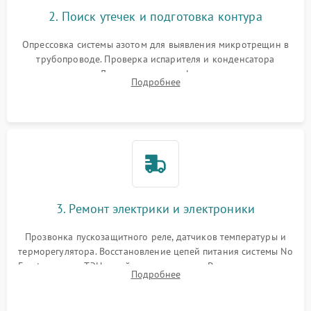
2. Поиск утечек и подготовка контура
Опрессовка системы азотом для выявления микротрещин в
трубопроводе. Проверка испарителя и конденсатора
течеискателем. Демонтаж старого фильтра-осушителя и
Подробнее
продувка капиллярной трубки для устранения засоров.
3. Ремонт электрики и электроники
Прозвонка пускозащитного реле, датчиков температуры и
терморегулятора. Восстановление цепей питания системы No
Frost, включая ТЭН оттайки и вентилятор. Ремонт или замена
Подробнее
платы управления при сбоях алгоритмов.