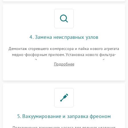
4. Замена неисправных узлов
Демонтаж сгоревшего компрессора и пайка нового агрегата
медно-фосфорным припоем. Установка нового фильтра-
осушителя. Замена изношенных вентиляторов обдува,
Подробнее
сломанных заслонок или поврежденных дверных петель.
5. Вакуумирование и заправка фреоном
Подключение вакуумного насоса для полного удаления