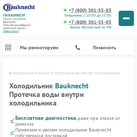
+7 (800) 301-55-83
Ежедневно, с 10:00 до 20:00
FIX-BAUKNECHT
Ремонт устройств
+7 (800) 301-55-83
Bauknecht
Специализированный
Звонок бесплатный по РФ
cервисный центр г.
Севастополь
Мы ремонтируем
Позвонить
ополе
Холодильник Bauknecht протечка воды внутри холодильника
Холодильник
Bauknecht
Протечка воды внутри
холодильника
Ремонт варочных панелей Bauknecht
Ремонт микроволновых печей Bauknecht
Ремонт стиральных машин Bauknecht
Ремонт духовых шкафов Bauknecht
Ремонт посудомоечных машин Bauknecht
Бесплатная диагностика
даже при отказе от
ремонта
Привезем и увезем холодильник Bauknecht
собственной доставкой