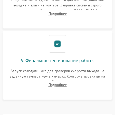
воздуха и влаги из контура. Заправка системы строго
дозированным объемом хладагента (R600a, R134a) по
Подробнее
электронным весам. Контроль рабочего давления в системе.
6. Финальное тестирование работы
Запуск холодильника для проверки скорости выхода на
заданную температуру в камерах. Контроль уровня шума
компрессора, отсутствия обмерзания стенок и корректного
Подробнее
срабатывания системы автоматической оттайки.