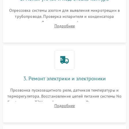
Опрессовка системы азотом для выявления микротрещин в
трубопроводе. Проверка испарителя и конденсатора
течеискателем. Демонтаж старого фильтра-осушителя и
Подробнее
продувка капиллярной трубки для устранения засоров.
3. Ремонт электрики и электроники
Прозвонка пускозащитного реле, датчиков температуры и
терморегулятора. Восстановление цепей питания системы No
Frost, включая ТЭН оттайки и вентилятор. Ремонт или замена
Подробнее
платы управления при сбоях алгоритмов.