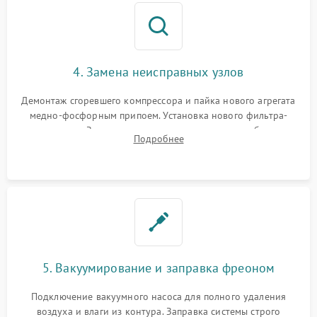
4. Замена неисправных узлов
Демонтаж сгоревшего компрессора и пайка нового агрегата
медно-фосфорным припоем. Установка нового фильтра-
осушителя. Замена изношенных вентиляторов обдува,
Подробнее
сломанных заслонок или поврежденных дверных петель.
5. Вакуумирование и заправка фреоном
Подключение вакуумного насоса для полного удаления
воздуха и влаги из контура. Заправка системы строго