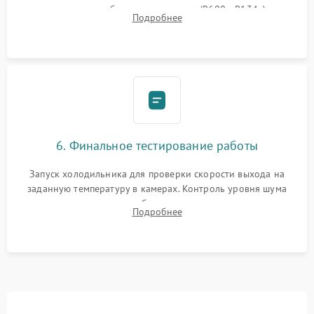
дозированным объемом хладагента (R600a, R134a) по
Подробнее
электронным весам. Контроль рабочего давления в системе.
6. Финальное тестирование работы
Запуск холодильника для проверки скорости выхода на
заданную температуру в камерах. Контроль уровня шума
компрессора, отсутствия обмерзания стенок и корректного
Подробнее
срабатывания системы автоматической оттайки.