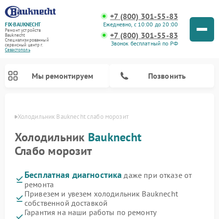
+7 (800) 301-55-83
Ежедневно, с 10:00 до 20:00
FIX-BAUKNECHT
Ремонт устройств
+7 (800) 301-55-83
Bauknecht
Специализированный
Звонок бесплатный по РФ
cервисный центр г.
Севастополь
Мы ремонтируем
Позвонить
ополе
Холодильник Bauknecht слабо морозит
Холодильник
Bauknecht
Слабо морозит
Бесплатная диагностика
даже при отказе от
Ремонт варочных панелей Bauknecht
Ремонт микроволновых печей Bauknecht
Ремонт стиральных машин Bauknecht
Ремонт духовых шкафов Bauknecht
Ремонт посудомоечных машин Bauknecht
ремонта
Привезем и увезем холодильник Bauknecht
собственной доставкой
Гарантия на наши работы по ремонту