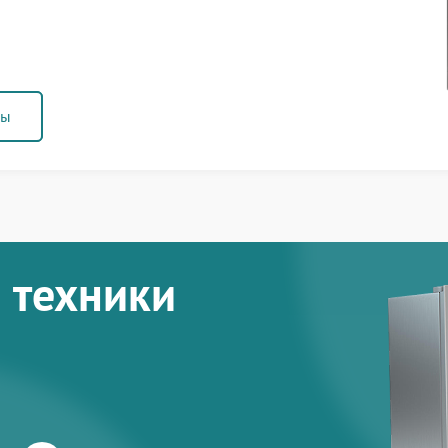
ны
 техники