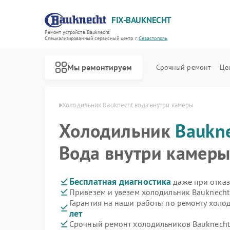
FIX-BAUKNECHT
Ремонт устройств Bauknecht
Специализированный cервисный центр г.
Севастополь
Мы ремонтируем
Срочный ремонт
Це
echt в Севастополе
Холодильник Bauknecht вода внутри камеры
Холодильник
Baukn
Вода внутри камер
Ремонт варочных панелей Bauknecht
Ремонт духовых шкафов Bauknecht
Ремонт микроволновых печей Bauknecht
Ремонт посудомоечных машин Bauknecht
Ремонт стиральных машин Bauknecht
Бесплатная диагностика
даже при отказ
Привезем и увезем холодильник Bauknecht
Гарантия на наши работы по ремонту холо
лет
Срочный ремонт холодильников Bauknecht 