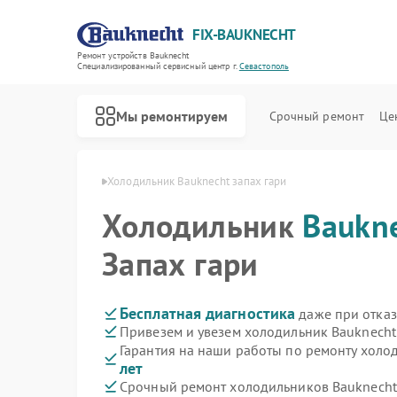
FIX-BAUKNECHT
Ремонт устройств Bauknecht
Специализированный cервисный центр г.
Севастополь
Мы ремонтируем
Срочный ремонт
Це
echt в Севастополе
Холодильник Bauknecht запах гари
Холодильник
Baukn
Запах гари
Ремонт варочных панелей Bauknecht
Ремонт духовых шкафов Bauknecht
Ремонт микроволновых печей Bauknecht
Ремонт посудомоечных машин Bauknecht
Ремонт стиральных машин Bauknecht
Бесплатная диагностика
даже при отказ
Привезем и увезем холодильник Bauknecht
Гарантия на наши работы по ремонту холо
лет
Срочный ремонт холодильников Bauknecht 