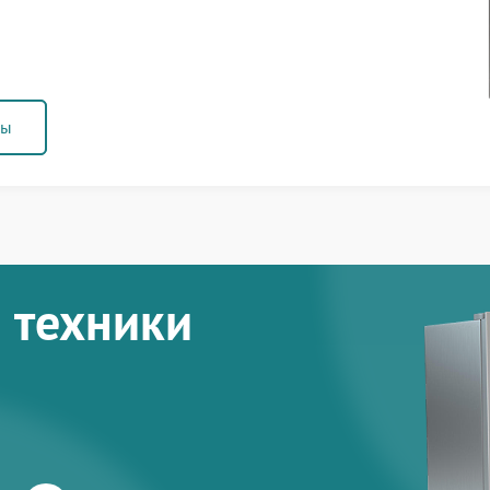
ны
 техники