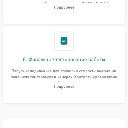
дозированным объемом хладагента (R600a, R134a) по
Подробнее
электронным весам. Контроль рабочего давления в системе.
6. Финальное тестирование работы
Запуск холодильника для проверки скорости выхода на
заданную температуру в камерах. Контроль уровня шума
компрессора, отсутствия обмерзания стенок и корректного
Подробнее
срабатывания системы автоматической оттайки.