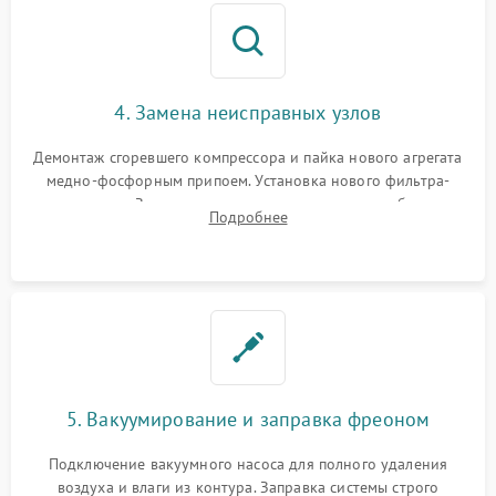
4. Замена неисправных узлов
Демонтаж сгоревшего компрессора и пайка нового агрегата
медно-фосфорным припоем. Установка нового фильтра-
осушителя. Замена изношенных вентиляторов обдува,
Подробнее
сломанных заслонок или поврежденных дверных петель.
5. Вакуумирование и заправка фреоном
Подключение вакуумного насоса для полного удаления
воздуха и влаги из контура. Заправка системы строго