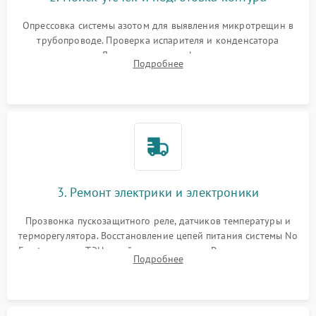
Опрессовка системы азотом для выявления микротрещин в
трубопроводе. Проверка испарителя и конденсатора
течеискателем. Демонтаж старого фильтра-осушителя и
Подробнее
продувка капиллярной трубки для устранения засоров.
3. Ремонт электрики и электроники
Прозвонка пускозащитного реле, датчиков температуры и
терморегулятора. Восстановление цепей питания системы No
Frost, включая ТЭН оттайки и вентилятор. Ремонт или замена
Подробнее
платы управления при сбоях алгоритмов.