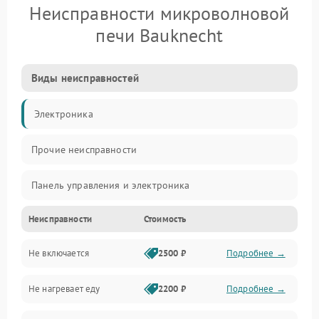
Неисправности микроволновой
печи Bauknecht
Виды неисправностей
Электроника
Прочие неисправности
Панель управления и электроника
Неисправности
Стоимость
Дверца и корпус
Не включается
2500 ₽
Подробнее →
Механика и внутренние элементы
Не нагревает еду
2200 ₽
Подробнее →
Механические повреждения