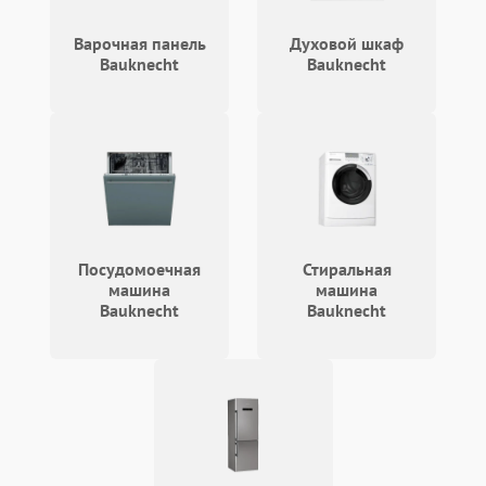
Не работают сенсорные
2400 ₽
Подробнее →
кнопки
Варочная панель
Духовой шкаф
Bauknecht
Bauknecht
Не горит подсветка
2000 ₽
Подробнее →
Сломался трансформатор
1000 ₽
Подробнее →
Посудомоечная
Стиральная
машина
машина
Bauknecht
Bauknecht