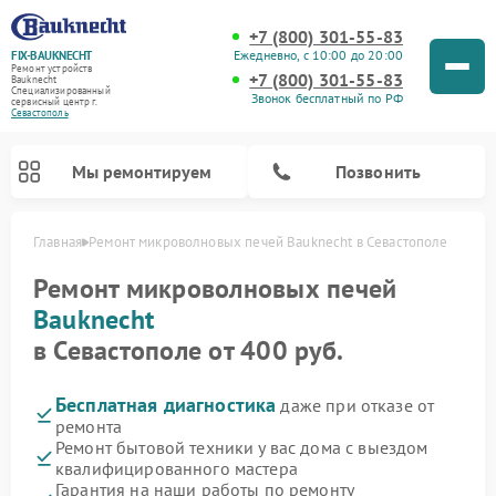
+7 (800) 301-55-83
Ежедневно, с 10:00 до 20:00
FIX-BAUKNECHT
Ремонт устройств
+7 (800) 301-55-83
Bauknecht
Специализированный
Звонок бесплатный по РФ
cервисный центр г.
Севастополь
Мы ремонтируем
Позвонить
Главная
Ремонт микроволновых печей Bauknecht в Севастополе
Ремонт микроволновых печей
Bauknecht
в Севастополе от 400 руб.
Бесплатная диагностика
даже при отказе от
Ремонт варочных панелей Bauknecht
Ремонт посудомоечных машин Bauknecht
Ремонт холодильников Bauknecht
Ремонт духовых шкафов Bauknecht
Ремонт стиральных машин Bauknecht
ремонта
Ремонт бытовой техники у вас дома с выездом
квалифицированного мастера
Гарантия на наши работы по ремонту