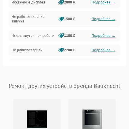
Искажение дисплея
2800 ₽
Подробнее →
Питание и запуск
Не работает кнопка
Нагрев и приготовление
1500 ₽
Подробнее →
запуска
Программное обеспечение
Искры внутри при работе
1100 ₽
Подробнее →
Не работает гриль
2200 ₽
Подробнее →
Перегрев или отключение
2400 ₽
Подробнее →
во время работы
Появление запаха гари
2400 ₽
Подробнее →
Ремонт других устройств бренда Bauknecht
Проблемы с вентилятором
2000 ₽
Подробнее →
Поломка системы
2200 ₽
Подробнее →
охлаждения