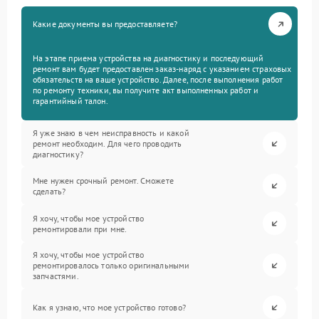
Какие документы вы предоставляете?
На этапе приема устройства на диагностику и последующий
ремонт вам будет предоставлен заказ-наряд с указанием страховых
обязательств на ваше устройство. Далее, после выполнения работ
по ремонту техники, вы получите акт выполненных работ и
гарантийный талон.
Я уже знаю в чем неисправность и какой
ремонт необходим. Для чего проводить
диагностику?
Мне нужен срочный ремонт. Сможете
сделать?
Я хочу, чтобы мое устройство
ремонтировали при мне.
Я хочу, чтобы мое устройство
ремонтировалось только оригинальными
запчастями.
Как я узнаю, что мое устройство готово?