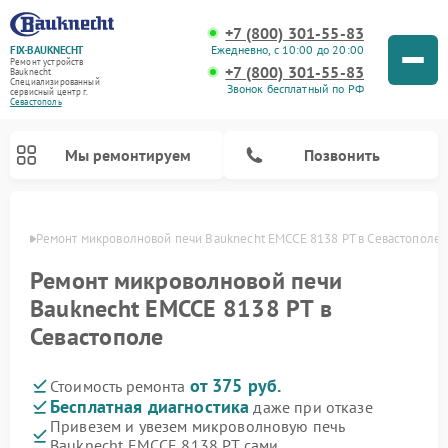
+7 (800) 301-55-83
Ежедневно, с 10:00 до 20:00
FIX-BAUKNECHT
Ремонт устройств
+7 (800) 301-55-83
Bauknecht
Специализированный
Звонок бесплатный по РФ
cервисный центр г.
Севастополь
Мы ремонтируем
Позвонить
ополе
Ремонт микроволновой печи Bauknecht EMCCE 8138 PT в Севастополе
Ремонт микроволновой печи
Bauknecht EMCCE 8138 PT в
Севастополе
Ремонт варочных панелей Bauknecht
Ремонт посудомоечных машин Bauknecht
Ремонт холодильников Bauknecht
Ремонт духовых шкафов Bauknecht
Ремонт стиральных машин Bauknecht
от 375 руб.
Стоимость ремонта
Бесплатная диагностика
даже при отказе
Привезем и увезем микроволновую печь
Bauknecht EMCCE 8138 PT сами