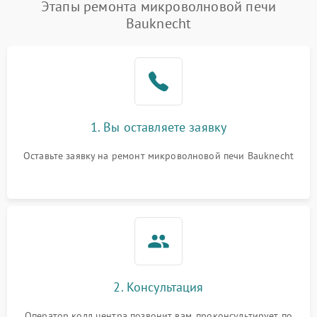
Появление запаха гари
2400 ₽
Подробнее →
Этапы ремонта микроволновой печи
Bauknecht
Проблемы с вентилятором
2000 ₽
Подробнее →
Поломка системы
2200 ₽
Подробнее →
охлаждения
Не работают сенсорные
2400 ₽
Подробнее →
1. Вы оставляете заявку
кнопки
Оставьте заявку на ремонт микроволновой печи Bauknecht
Не горит подсветка
2000 ₽
Подробнее →
Сломался трансформатор
1000 ₽
Подробнее →
2. Консультация
Оператор колл центра позвонит вам, проконсультирует по