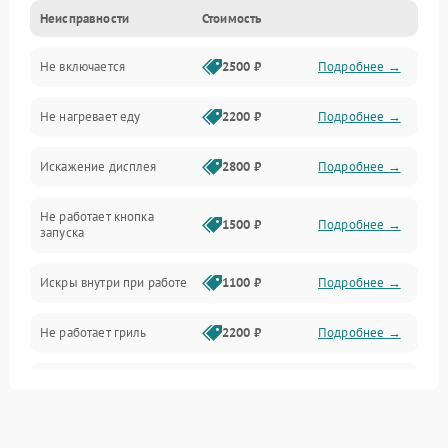
Неисправности
Стоимость
Дверца и корпус
Не включается
2500 ₽
Подробнее →
Механика и внутренние элементы
Не нагревает еду
2200 ₽
Подробнее →
Механические повреждения
Искажение дисплея
2800 ₽
Подробнее →
Питание и запуск
Не работает кнопка
Нагрев и приготовление
1500 ₽
Подробнее →
запуска
Программное обеспечение
Искры внутри при работе
1100 ₽
Подробнее →
Не работает гриль
2200 ₽
Подробнее →
Перегрев или отключение
2400 ₽
Подробнее →
во время работы