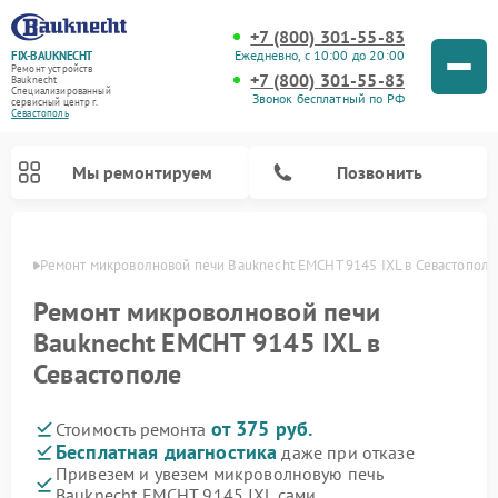
+7 (800) 301-55-83
Ежедневно, с 10:00 до 20:00
FIX-BAUKNECHT
Ремонт устройств
+7 (800) 301-55-83
Bauknecht
Специализированный
Звонок бесплатный по РФ
cервисный центр г.
Севастополь
Мы ремонтируем
Позвонить
ополе
Ремонт микроволновой печи Bauknecht EMCHT 9145 IXL в Севастополе
Ремонт микроволновой печи
Bauknecht EMCHT 9145 IXL в
Севастополе
Ремонт варочных панелей Bauknecht
Ремонт посудомоечных машин Bauknecht
Ремонт холодильников Bauknecht
Ремонт духовых шкафов Bauknecht
Ремонт стиральных машин Bauknecht
от 375 руб.
Стоимость ремонта
Бесплатная диагностика
даже при отказе
Привезем и увезем микроволновую печь
Bauknecht EMCHT 9145 IXL сами