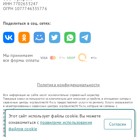
ИНН 7702633247
ОГРН 1077746335776
Поделиться в соц. сетях:
Мы принимаем
все формы оплаты
Политика конфиденциальности
Вся информация на сайте носит исключительно справочный характер.
Товарные знаки используются исключительно для описания устройств, в отношении которых
сервисные центры svp.bauknecht-fix.ru предоставляют услуги по ремонту. Услуги оказываются
в неавторизованных сервисных центрах svp.bauknecht-fix.ru, которые не связаны с
правообладателями товарных знаков или их официальными представителями.
Ремонт осуществляется для устройств, уже введенных в гражданский оборот в соответствии
Этот сайт использует файлы cookie. Вы можете
со статьей 1487 ГК РФ.
Использование товарных знаков не преследует цели индивидуализации услуг или введения
ознакомиться с
правилами использования
Согласен
потребителей в заблуждение, а служит для информирования о предоставляемых услугах по
ремонту техники указанных брендов.
файлов cookie
Представленная на сайте информация не является публичной офертой, определяемой
положениями Статьи 437(2) Гражданского кодекса РФ