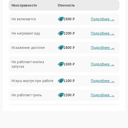
Неисправности
Стоимость
Дверца и корпус
Не включается
2500 ₽
Подробнее →
Механика и внутренние элементы
Не нагревает еду
2200 ₽
Подробнее →
Механические повреждения
Искажение дисплея
2800 ₽
Подробнее →
Питание и запуск
Не работает кнопка
Нагрев и приготовление
1500 ₽
Подробнее →
запуска
Программное обеспечение
Искры внутри при работе
1100 ₽
Подробнее →
Не работает гриль
2200 ₽
Подробнее →
Перегрев или отключение
2400 ₽
Подробнее →
во время работы