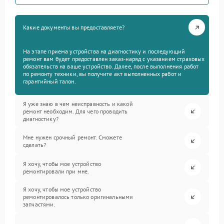
Какие документы вы предоставляете?
На этапе приема устройства на диагностику и последующий
ремонт вам будет предоставлен заказ-наряд с указанием страховых
обязательств на ваше устройство. Далее, после выполнения работ
по ремонту техники, вы получите акт выполненных работ и
гарантийный талон.
Я уже знаю в чем неисправность и какой
ремонт необходим. Для чего проводить
диагностику?
Мне нужен срочный ремонт. Сможете
сделать?
Я хочу, чтобы мое устройство
ремонтировали при мне.
Я хочу, чтобы мое устройство
ремонтировалось только оригинальными
запчастями.