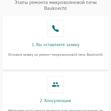
Появление запаха гари
2400 ₽
Подробнее →
Этапы ремонта микроволновой печи
Bauknecht
Проблемы с вентилятором
2000 ₽
Подробнее →
Поломка системы
2200 ₽
Подробнее →
охлаждения
Не работают сенсорные
2400 ₽
Подробнее →
1. Вы оставляете заявку
кнопки
Оставьте заявку на ремонт микроволновой печи Bauknecht
Не горит подсветка
2000 ₽
Подробнее →
Сломался трансформатор
1000 ₽
Подробнее →
2. Консультация
Менеджер колл центра позвонит вам, проконсультирует по