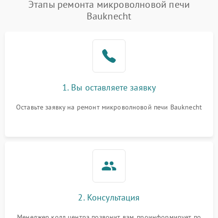
Появление запаха гари
2400 ₽
Подробнее →
Этапы ремонта микроволновой печи
Bauknecht
Проблемы с вентилятором
2000 ₽
Подробнее →
Поломка системы
2200 ₽
Подробнее →
охлаждения
Не работают сенсорные
2400 ₽
Подробнее →
1. Вы оставляете заявку
кнопки
Оставьте заявку на ремонт микроволновой печи Bauknecht
Не горит подсветка
2000 ₽
Подробнее →
Сломался трансформатор
1000 ₽
Подробнее →
2. Консультация
Менеджер колл центра позвонит вам, проинформирует по