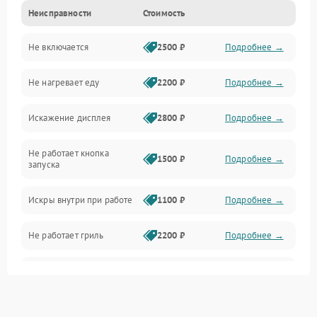
Неисправности
Стоимость
Дверца и корпус
Не включается
2500 ₽
Подробнее →
Механика и внутренние элементы
Не нагревает еду
2200 ₽
Подробнее →
Механические повреждения
Искажение дисплея
2800 ₽
Подробнее →
Питание и запуск
Не работает кнопка
Нагрев и приготовление
1500 ₽
Подробнее →
запуска
Программное обеспечение
Искры внутри при работе
1100 ₽
Подробнее →
Не работает гриль
2200 ₽
Подробнее →
Перегрев или отключение
2400 ₽
Подробнее →
во время работы