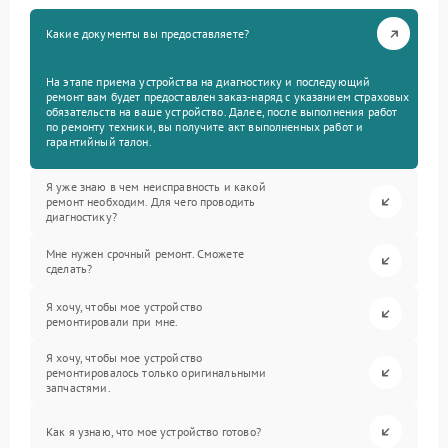
Какие документы вы предоставляете?
На этапе приема устройства на диагностику и последующий
ремонт вам будет предоставлен заказ-наряд с указанием страховых
обязательств на ваше устройство. Далее, после выполнения работ
по ремонту техники, вы получите акт выполненных работ и
гарантийный талон.
Я уже знаю в чем неисправность и какой
ремонт необходим. Для чего проводить
диагностику?
Мне нужен срочный ремонт. Сможете
сделать?
Я хочу, чтобы мое устройство
ремонтировали при мне.
Я хочу, чтобы мое устройство
ремонтировалось только оригинальными
запчастями.
Как я узнаю, что мое устройство готово?