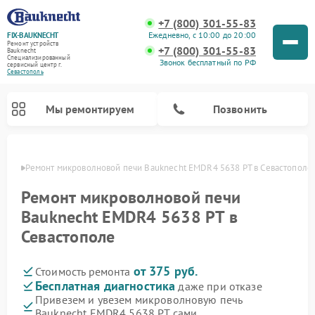
+7 (800) 301-55-83
Ежедневно, с 10:00 до 20:00
FIX-BAUKNECHT
Ремонт устройств
+7 (800) 301-55-83
Bauknecht
Специализированный
Звонок бесплатный по РФ
cервисный центр г.
Севастополь
Мы ремонтируем
Позвонить
ополе
Ремонт микроволновой печи Bauknecht EMDR4 5638 PT в Севастополе
Ремонт микроволновой печи
Bauknecht EMDR4 5638 PT в
Севастополе
Ремонт варочных панелей Bauknecht
Ремонт посудомоечных машин Bauknecht
Ремонт холодильников Bauknecht
Ремонт духовых шкафов Bauknecht
Ремонт стиральных машин Bauknecht
от 375 руб.
Стоимость ремонта
Бесплатная диагностика
даже при отказе
Привезем и увезем микроволновую печь
Bauknecht EMDR4 5638 PT сами