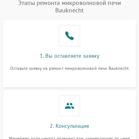
Появление запаха гари
2400 ₽
Подробнее →
Этапы ремонта микроволновой печи
Bauknecht
Проблемы с вентилятором
2000 ₽
Подробнее →
Поломка системы
2200 ₽
Подробнее →
охлаждения
Не работают сенсорные
2400 ₽
Подробнее →
1. Вы оставляете заявку
кнопки
Оставьте заявку на ремонт микроволновой печи Bauknecht
Не горит подсветка
2000 ₽
Подробнее →
Сломался трансформатор
1000 ₽
Подробнее →
2. Консультация
Менеджер колл центра позвонит вам, сориентирует по цене