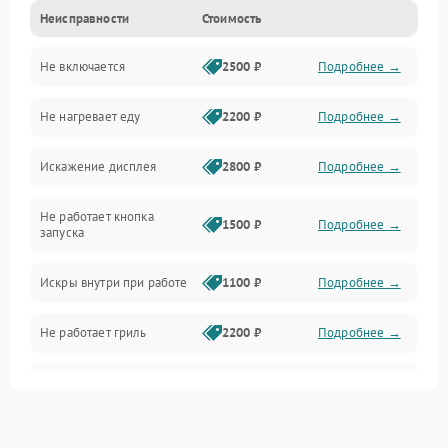
Неисправности
Стоимость
Дверца и корпус
Не включается
2500 ₽
Подробнее →
Механика и внутренние элементы
Не нагревает еду
2200 ₽
Подробнее →
Механические повреждения
Искажение дисплея
2800 ₽
Подробнее →
Питание и запуск
Не работает кнопка
Нагрев и приготовление
1500 ₽
Подробнее →
запуска
Программное обеспечение
Искры внутри при работе
1100 ₽
Подробнее →
Не работает гриль
2200 ₽
Подробнее →
Перегрев или отключение
2400 ₽
Подробнее →
во время работы