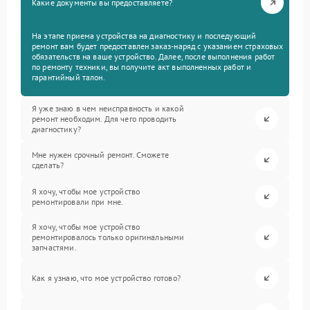
Какие документы вы предоставляете?
На этапе приема устройства на диагностику и последующий
ремонт вам будет предоставлен заказ-наряд с указанием страховых
обязательств на ваше устройство. Далее, после выполнения работ
по ремонту техники, вы получите акт выполненных работ и
гарантийный талон.
Я уже знаю в чем неисправность и какой
ремонт необходим. Для чего проводить
диагностику?
Мне нужен срочный ремонт. Сможете
сделать?
Я хочу, чтобы мое устройство
ремонтировали при мне.
Я хочу, чтобы мое устройство
ремонтировалось только оригинальными
запчастями.
Как я узнаю, что мое устройство готово?