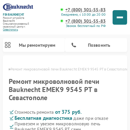
+7 (800) 301-55-83
Ежедневно, с 10:00 до 20:00
FIX-BAUKNECHT
Ремонт устройств
+7 (800) 301-55-83
Bauknecht
Специализированный
Звонок бесплатный по РФ
cервисный центр г.
Севастополь
Мы ремонтируем
Позвонить
ополе
Ремонт микроволновой печи Bauknecht EMEK9 9545 PT в Севастополе
Ремонт микроволновой печи
Bauknecht EMEK9 9545 PT в
Севастополе
Ремонт варочных панелей Bauknecht
Ремонт посудомоечных машин Bauknecht
Ремонт холодильников Bauknecht
Ремонт духовых шкафов Bauknecht
Ремонт стиральных машин Bauknecht
от 375 руб.
Стоимость ремонта
Бесплатная диагностика
даже при отказе
Привезем и увезем микроволновую печь
Bauknecht EMEK9 9545 PT сами