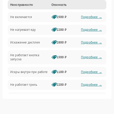
Неисправности
Стоимость
Дверца и корпус
Не включается
2500 ₽
Подробнее →
Механика и внутренние элементы
Не нагревает еду
2200 ₽
Подробнее →
Механические повреждения
Искажение дисплея
2800 ₽
Подробнее →
Питание и запуск
Не работает кнопка
Нагрев и приготовление
1500 ₽
Подробнее →
запуска
Программное обеспечение
Искры внутри при работе
1100 ₽
Подробнее →
Не работает гриль
2200 ₽
Подробнее →
Перегрев или отключение
2400 ₽
Подробнее →
во время работы