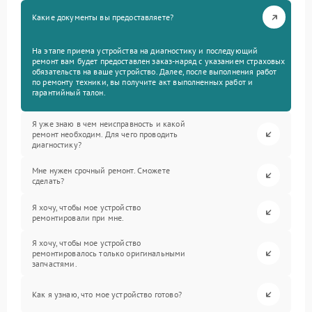
Какие документы вы предоставляете?
На этапе приема устройства на диагностику и последующий
ремонт вам будет предоставлен заказ-наряд с указанием страховых
обязательств на ваше устройство. Далее, после выполнения работ
по ремонту техники, вы получите акт выполненных работ и
гарантийный талон.
Я уже знаю в чем неисправность и какой
ремонт необходим. Для чего проводить
диагностику?
Мне нужен срочный ремонт. Сможете
сделать?
Я хочу, чтобы мое устройство
ремонтировали при мне.
Я хочу, чтобы мое устройство
ремонтировалось только оригинальными
запчастями.
Как я узнаю, что мое устройство готово?