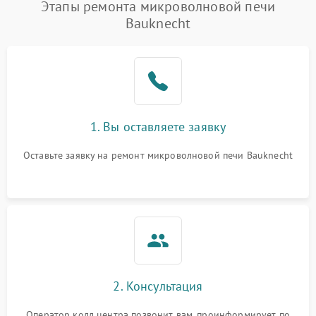
Появление запаха гари
2400 ₽
Подробнее →
Этапы ремонта микроволновой печи
Bauknecht
Проблемы с вентилятором
2000 ₽
Подробнее →
Поломка системы
2200 ₽
Подробнее →
охлаждения
Не работают сенсорные
2400 ₽
Подробнее →
1. Вы оставляете заявку
кнопки
Оставьте заявку на ремонт микроволновой печи Bauknecht
Не горит подсветка
2000 ₽
Подробнее →
Сломался трансформатор
1000 ₽
Подробнее →
2. Консультация
Оператор колл центра позвонит вам, проинформирует по