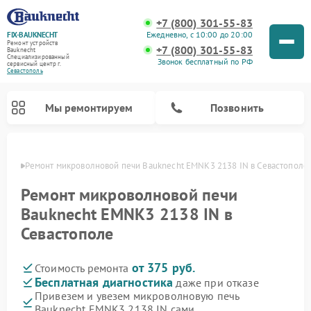
+7 (800) 301-55-83
Ежедневно, с 10:00 до 20:00
FIX-BAUKNECHT
Ремонт устройств
+7 (800) 301-55-83
Bauknecht
Специализированный
Звонок бесплатный по РФ
cервисный центр г.
Севастополь
Мы ремонтируем
Позвонить
ополе
Ремонт микроволновой печи Bauknecht EMNK3 2138 IN в Севастополе
Ремонт микроволновой печи
Bauknecht EMNK3 2138 IN в
Севастополе
Ремонт варочных панелей Bauknecht
Ремонт посудомоечных машин Bauknecht
Ремонт холодильников Bauknecht
Ремонт духовых шкафов Bauknecht
Ремонт стиральных машин Bauknecht
от 375 руб.
Стоимость ремонта
Бесплатная диагностика
даже при отказе
Привезем и увезем микроволновую печь
Bauknecht EMNK3 2138 IN сами