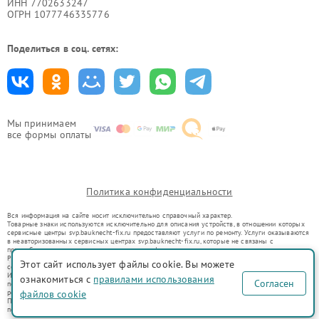
ИНН 7702633247
ОГРН 1077746335776
Поделиться в соц. сетях:
Мы принимаем
все формы оплаты
Политика конфиденциальности
Вся информация на сайте носит исключительно справочный характер.
Товарные знаки используются исключительно для описания устройств, в отношении которых
сервисные центры svp.bauknecht-fix.ru предоставляют услуги по ремонту. Услуги оказываются
в неавторизованных сервисных центрах svp.bauknecht-fix.ru, которые не связаны с
правообладателями товарных знаков или их официальными представителями.
Ремонт осуществляется для устройств, уже введенных в гражданский оборот в соответствии
Этот сайт использует файлы cookie. Вы можете
со статьей 1487 ГК РФ.
Использование товарных знаков не преследует цели индивидуализации услуг или введения
ознакомиться с
правилами использования
Согласен
потребителей в заблуждение, а служит для информирования о предоставляемых услугах по
ремонту техники указанных брендов.
файлов cookie
Представленная на сайте информация не является публичной офертой, определяемой
положениями Статьи 437(2) Гражданского кодекса РФ