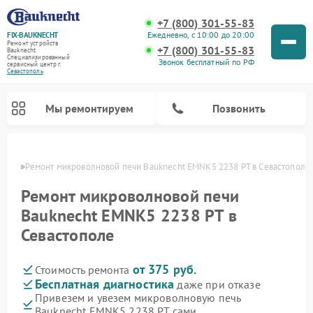
+7 (800) 301-55-83
Ежедневно, с 10:00 до 20:00
FIX-BAUKNECHT
Ремонт устройств
+7 (800) 301-55-83
Bauknecht
Специализированный
Звонок бесплатный по РФ
cервисный центр г.
Севастополь
Мы ремонтируем
Позвонить
ополе
Ремонт микроволновой печи Bauknecht EMNK5 2238 PT в Севастополе
Ремонт микроволновой печи
Bauknecht EMNK5 2238 PT в
Севастополе
Ремонт варочных панелей Bauknecht
Ремонт посудомоечных машин Bauknecht
Ремонт холодильников Bauknecht
Ремонт духовых шкафов Bauknecht
Ремонт стиральных машин Bauknecht
от 375 руб.
Стоимость ремонта
Бесплатная диагностика
даже при отказе
Привезем и увезем микроволновую печь
Bauknecht EMNK5 2238 PT сами