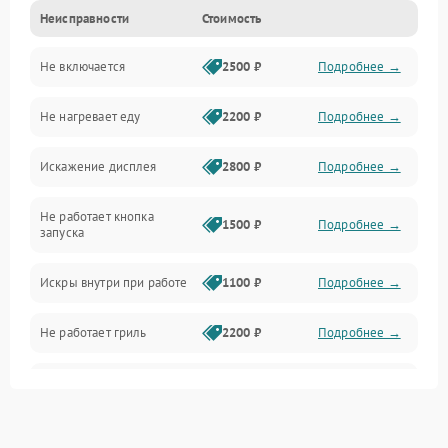
Неисправности
Стоимость
Дверца и корпус
Не включается
2500 ₽
Подробнее →
Механика и внутренние элементы
Не нагревает еду
2200 ₽
Подробнее →
Механические повреждения
Искажение дисплея
2800 ₽
Подробнее →
Питание и запуск
Не работает кнопка
Нагрев и приготовление
1500 ₽
Подробнее →
запуска
Программное обеспечение
Искры внутри при работе
1100 ₽
Подробнее →
Не работает гриль
2200 ₽
Подробнее →
Перегрев или отключение
2400 ₽
Подробнее →
во время работы