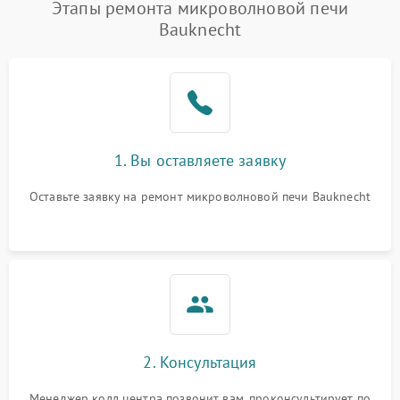
Появление запаха гари
2400 ₽
Подробнее →
Этапы ремонта микроволновой печи
Bauknecht
Проблемы с вентилятором
2000 ₽
Подробнее →
Поломка системы
2200 ₽
Подробнее →
охлаждения
Не работают сенсорные
2400 ₽
Подробнее →
1. Вы оставляете заявку
кнопки
Оставьте заявку на ремонт микроволновой печи Bauknecht
Не горит подсветка
2000 ₽
Подробнее →
Сломался трансформатор
1000 ₽
Подробнее →
2. Консультация
Менеджер колл центра позвонит вам, проконсультирует по