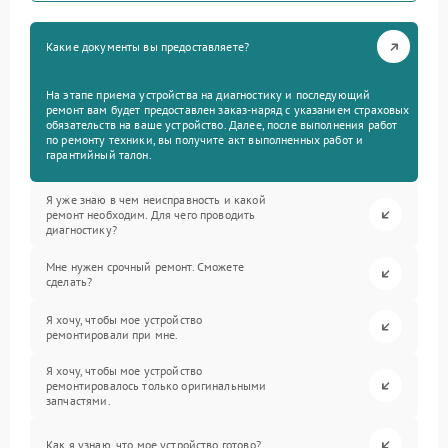
Какие документы вы предоставляете?
На этапе приема устройства на диагностику и последующий
ремонт вам будет предоставлен заказ-наряд с указанием страховых
обязательств на ваше устройство. Далее, после выполнения работ
по ремонту техники, вы получите акт выполненных работ и
гарантийный талон.
Я уже знаю в чем неисправность и какой
ремонт необходим. Для чего проводить
диагностику?
Мне нужен срочный ремонт. Сможете
сделать?
Я хочу, чтобы мое устройство
ремонтировали при мне.
Я хочу, чтобы мое устройство
ремонтировалось только оригинальными
запчастями.
Как я узнаю, что мое устройство готово?