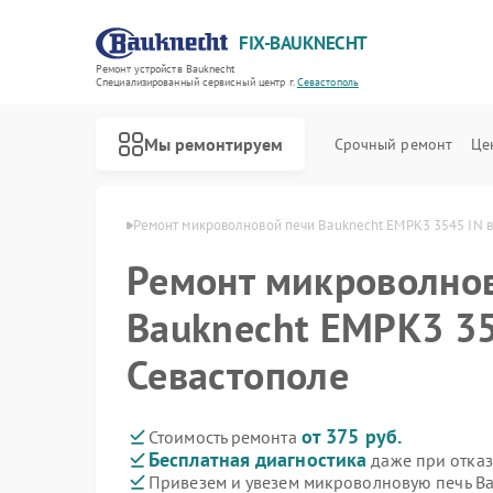
FIX-BAUKNECHT
Ремонт устройств Bauknecht
Специализированный cервисный центр г.
Севастополь
Мы ремонтируем
Срочный ремонт
Це
echt в Севастополе
Ремонт микроволновой печи Bauknecht EMPK3 3545 IN в
Ремонт микроволно
Bauknecht EMPK3 35
Севастополе
Ремонт варочных панелей Bauknecht
Ремонт духовых шкафов Bauknecht
Ремонт посудомоечных машин Bauknecht
Ремонт стиральных машин Bauknecht
Ремонт холодильников Bauknecht
от 375 руб.
Стоимость ремонта
Бесплатная диагностика
даже при отказ
Привезем и увезем микроволновую печь B