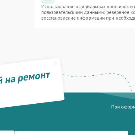
Использование официальных прошивок и и
пользовательскими данными: резервное к
восстановление информации при необход
й на ремонт
При оформл