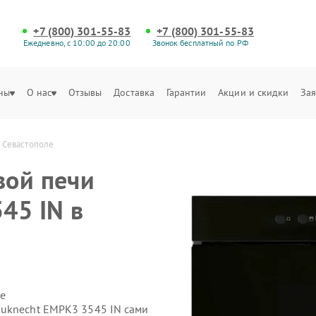
+7 (800) 301-55-83
+7 (800) 301-55-83
Ежедневно, с 10:00 до 20:00
Звонок бесплатный по РФ
ны
О нас
Отзывы
Доставка
Гарантии
Акции и скидки
Зая
 Севастополе
вой печи
45 IN в
е
auknecht EMPK3 3545 IN сами