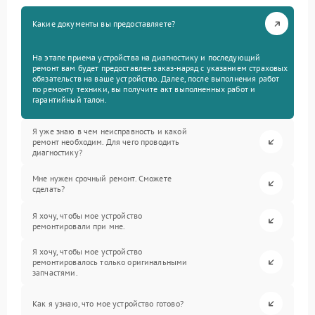
Какие документы вы предоставляете?
На этапе приема устройства на диагностику и последующий
ремонт вам будет предоставлен заказ-наряд с указанием страховых
обязательств на ваше устройство. Далее, после выполнения работ
по ремонту техники, вы получите акт выполненных работ и
гарантийный талон.
Я уже знаю в чем неисправность и какой
ремонт необходим. Для чего проводить
диагностику?
Мне нужен срочный ремонт. Сможете
сделать?
Я хочу, чтобы мое устройство
ремонтировали при мне.
Я хочу, чтобы мое устройство
ремонтировалось только оригинальными
запчастями.
Как я узнаю, что мое устройство готово?