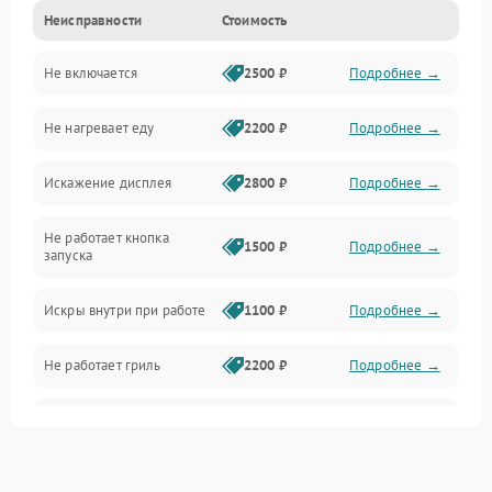
Неисправности
Стоимость
Дверца и корпус
Не включается
2500 ₽
Подробнее →
Механика и внутренние элементы
Не нагревает еду
2200 ₽
Подробнее →
Механические повреждения
Искажение дисплея
2800 ₽
Подробнее →
Питание и запуск
Не работает кнопка
Нагрев и приготовление
1500 ₽
Подробнее →
запуска
Программное обеспечение
Искры внутри при работе
1100 ₽
Подробнее →
Не работает гриль
2200 ₽
Подробнее →
Перегрев или отключение
2400 ₽
Подробнее →
во время работы