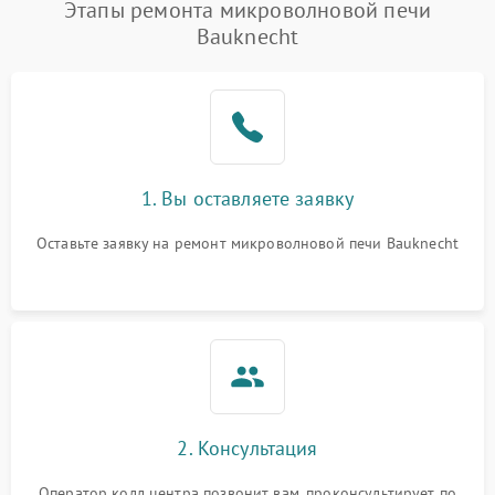
Появление запаха гари
2400 ₽
Подробнее →
Этапы ремонта микроволновой печи
Bauknecht
Проблемы с вентилятором
2000 ₽
Подробнее →
Поломка системы
2200 ₽
Подробнее →
охлаждения
Не работают сенсорные
2400 ₽
Подробнее →
1. Вы оставляете заявку
кнопки
Оставьте заявку на ремонт микроволновой печи Bauknecht
Не горит подсветка
2000 ₽
Подробнее →
Сломался трансформатор
1000 ₽
Подробнее →
2. Консультация
Оператор колл центра позвонит вам, проконсультирует по