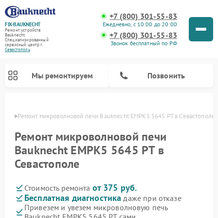
+7 (800) 301-55-83
Ежедневно, с 10:00 до 20:00
FIX-BAUKNECHT
Ремонт устройств
+7 (800) 301-55-83
Bauknecht
Специализированный
Звонок бесплатный по РФ
cервисный центр г.
Севастополь
Мы ремонтируем
Позвонить
ополе
Ремонт микроволновой печи Bauknecht EMPK5 5645 PT в Севастополе
Ремонт микроволновой печи
Bauknecht EMPK5 5645 PT в
Севастополе
Ремонт варочных панелей Bauknecht
Ремонт посудомоечных машин Bauknecht
Ремонт холодильников Bauknecht
Ремонт духовых шкафов Bauknecht
Ремонт стиральных машин Bauknecht
от 375 руб.
Стоимость ремонта
Бесплатная диагностика
даже при отказе
Привезем и увезем микроволновую печь
Bauknecht EMPK5 5645 PT сами