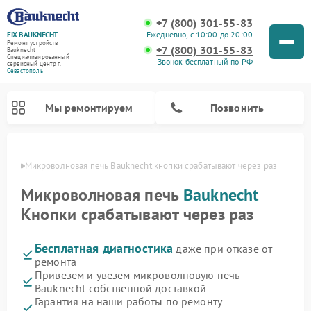
+7 (800) 301-55-83
Ежедневно, с 10:00 до 20:00
FIX-BAUKNECHT
Ремонт устройств
+7 (800) 301-55-83
Bauknecht
Специализированный
Звонок бесплатный по РФ
cервисный центр г.
Севастополь
Мы ремонтируем
Позвонить
ополе
Микроволновая печь Bauknecht кнопки срабатывают через раз
Микроволновая печь
Bauknecht
Кнопки срабатывают через раз
Бесплатная диагностика
даже при отказе от
Ремонт варочных панелей Bauknecht
Ремонт посудомоечных машин Bauknecht
Ремонт холодильников Bauknecht
Ремонт духовых шкафов Bauknecht
Ремонт стиральных машин Bauknecht
ремонта
Привезем и увезем микроволновую печь
Bauknecht собственной доставкой
Гарантия на наши работы по ремонту