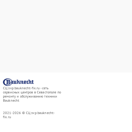
СЦ svp.bauknecht-fix.ru - сеть
сервисных центров в Севастополе по
ремонту и обслуживанию техники
Bauknecht
2021-2026 © СЦ svp.bauknecht-
fix.ru