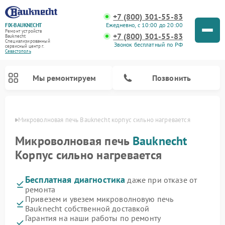
+7 (800) 301-55-83
Ежедневно, с 10:00 до 20:00
FIX-BAUKNECHT
Ремонт устройств
+7 (800) 301-55-83
Bauknecht
Специализированный
Звонок бесплатный по РФ
cервисный центр г.
Севастополь
Мы ремонтируем
Позвонить
ополе
Микроволновая печь Bauknecht корпус сильно нагревается
Микроволновая печь
Bauknecht
Корпус сильно нагревается
Бесплатная диагностика
даже при отказе от
Ремонт варочных панелей Bauknecht
Ремонт посудомоечных машин Bauknecht
Ремонт холодильников Bauknecht
Ремонт духовых шкафов Bauknecht
Ремонт стиральных машин Bauknecht
ремонта
Привезем и увезем микроволновую печь
Bauknecht собственной доставкой
Гарантия на наши работы по ремонту