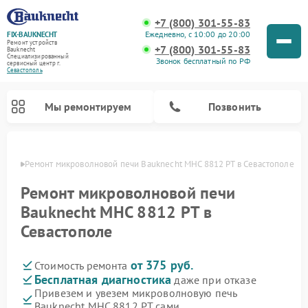
+7 (800) 301-55-83
Ежедневно, с 10:00 до 20:00
FIX-BAUKNECHT
Ремонт устройств
+7 (800) 301-55-83
Bauknecht
Специализированный
Звонок бесплатный по РФ
cервисный центр г.
Севастополь
Мы ремонтируем
Позвонить
ополе
Ремонт микроволновой печи Bauknecht MHC 8812 PT в Севастополе
Ремонт микроволновой печи
Bauknecht MHC 8812 PT в
Севастополе
Ремонт варочных панелей Bauknecht
Ремонт посудомоечных машин Bauknecht
Ремонт холодильников Bauknecht
Ремонт духовых шкафов Bauknecht
Ремонт стиральных машин Bauknecht
от 375 руб.
Стоимость ремонта
Бесплатная диагностика
даже при отказе
Привезем и увезем микроволновую печь
Bauknecht MHC 8812 PT сами