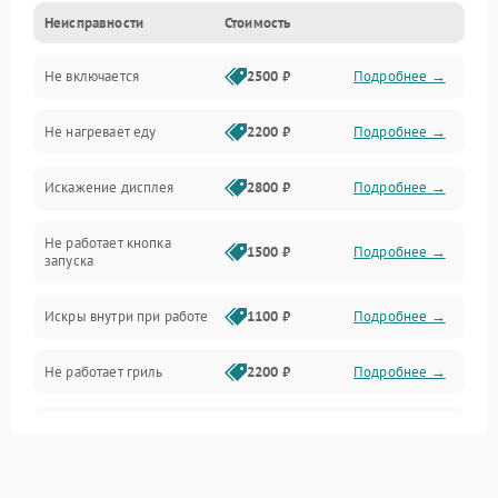
Неисправности
Стоимость
Дверца и корпус
Не включается
2500 ₽
Подробнее →
Механика и внутренние элементы
Не нагревает еду
2200 ₽
Подробнее →
Механические повреждения
Искажение дисплея
2800 ₽
Подробнее →
Питание и запуск
Не работает кнопка
Нагрев и приготовление
1500 ₽
Подробнее →
запуска
Программное обеспечение
Искры внутри при работе
1100 ₽
Подробнее →
Не работает гриль
2200 ₽
Подробнее →
Перегрев или отключение
2400 ₽
Подробнее →
во время работы