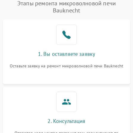
Появление запаха гари
2400 ₽
Подробнее →
Этапы ремонта микроволновой печи
Bauknecht
Проблемы с вентилятором
2000 ₽
Подробнее →
Поломка системы
2200 ₽
Подробнее →
охлаждения
Не работают сенсорные
2400 ₽
Подробнее →
1. Вы оставляете заявку
кнопки
Оставьте заявку на ремонт микроволновой печи Bauknecht
Не горит подсветка
2000 ₽
Подробнее →
Сломался трансформатор
1000 ₽
Подробнее →
2. Консультация