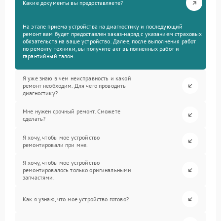
Какие документы вы предоставляете?
На этапе приема устройства на диагностику и последующий
ремонт вам будет предоставлен заказ-наряд с указанием страховых
обязательств на ваше устройство. Далее, после выполнения работ
по ремонту техники, вы получите акт выполненных работ и
гарантийный талон.
Я уже знаю в чем неисправность и какой
ремонт необходим. Для чего проводить
диагностику?
Мне нужен срочный ремонт. Сможете
сделать?
Я хочу, чтобы мое устройство
ремонтировали при мне.
Я хочу, чтобы мое устройство
ремонтировалось только оригинальными
запчастями.
Как я узнаю, что мое устройство готово?