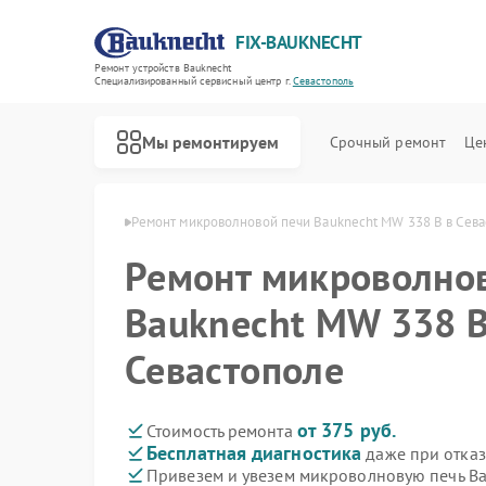
FIX-BAUKNECHT
Ремонт устройств Bauknecht
Специализированный cервисный центр г.
Севастополь
Мы ремонтируем
Срочный ремонт
Це
echt в Севастополе
Ремонт микроволновой печи Bauknecht MW 338 B в Сев
Ремонт микроволно
Bauknecht MW 338 B
Севастополе
Ремонт варочных панелей Bauknecht
Ремонт духовых шкафов Bauknecht
Ремонт посудомоечных машин Bauknecht
Ремонт стиральных машин Bauknecht
Ремонт холодильников Bauknecht
от 375 руб.
Стоимость ремонта
Бесплатная диагностика
даже при отказ
Привезем и увезем микроволновую печь B