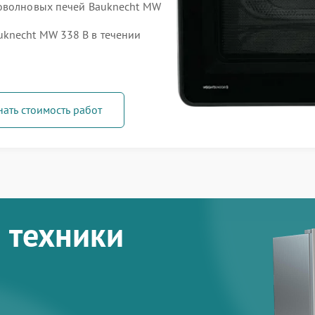
роволновых печей Bauknecht MW
knecht MW 338 B в течении
нать стоимость работ
 техники