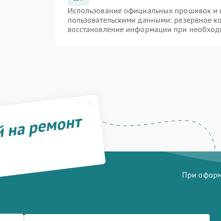
Использование официальных прошивок и и
пользовательскими данными: резервное к
восстановление информации при необход
й на ремонт
При оформл