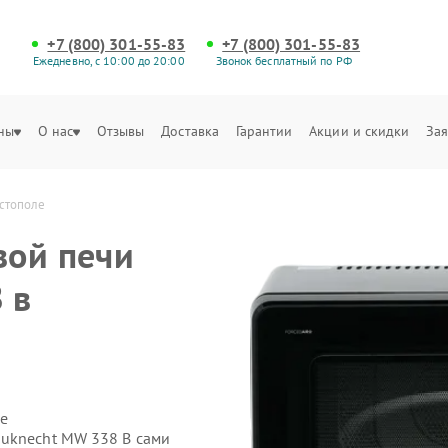
+7 (800) 301-55-83
+7 (800) 301-55-83
Ежедневно, с 10:00 до 20:00
Звонок бесплатный по РФ
ны
О нас
Отзывы
Доставка
Гарантии
Акции и скидки
Зая
астополе
вой печи
 в
е
auknecht MW 338 B сами