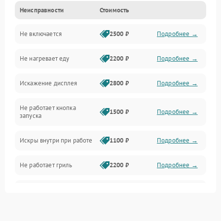
Неисправности
Стоимость
Дверца и корпус
Не включается
2500 ₽
Подробнее →
Механика и внутренние элементы
Не нагревает еду
2200 ₽
Подробнее →
Механические повреждения
Искажение дисплея
2800 ₽
Подробнее →
Питание и запуск
Не работает кнопка
Нагрев и приготовление
1500 ₽
Подробнее →
запуска
Программное обеспечение
Искры внутри при работе
1100 ₽
Подробнее →
Не работает гриль
2200 ₽
Подробнее →
Перегрев или отключение
2400 ₽
Подробнее →
во время работы