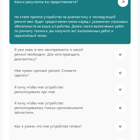
Какие документы вы предоставляете?
На этапе приема устройства на диагностику и последующий
ремонт вам будет предоставлен заказ-наряд с указанием страховых
обязательств на ваше устройство. Далее, после выполнения работ
по ремонту техники, вы получите акт выполненных работ и
гарантийный талон.
Я уже знаю в чем неисправность и какой
ремонт необходим. Для чего проводить
диагностику?
Мне нужен срочный ремонт. Сможете
сделать?
Я хочу, чтобы мое устройство
ремонтировали при мне.
Я хочу, чтобы мое устройство
ремонтировалось только оригинальными
запчастями.
Как я узнаю, что мое устройство готово?