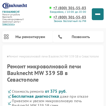
+7 (800) 301-55-83
Ежедневно, с 10:00 до 20:00
FIX-BAUKNECHT
Ремонт устройств
+7 (800) 301-55-83
Bauknecht
Специализированный
Звонок бесплатный по РФ
cервисный центр г.
Севастополь
Мы ремонтируем
Позвонить
ополе
Ремонт микроволновой печи Bauknecht MW 339 SB в Севастополе
Ремонт микроволновой печи
Bauknecht MW 339 SB в
Севастополе
Ремонт варочных панелей Bauknecht
Ремонт посудомоечных машин Bauknecht
Ремонт холодильников Bauknecht
Ремонт духовых шкафов Bauknecht
Ремонт стиральных машин Bauknecht
от 375 руб.
Стоимость ремонта
Бесплатная диагностика
даже при отказе
Привезем и увезем микроволновую печь
Bauknecht MW 339 SB сами