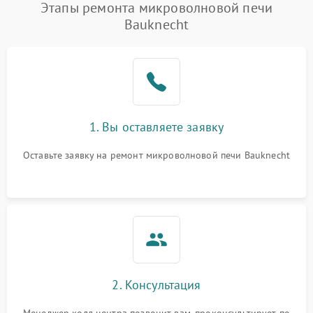
Появление запаха гари
2400 ₽
Подробнее →
Этапы ремонта микроволновой печи
Bauknecht
Проблемы с вентилятором
2000 ₽
Подробнее →
Поломка системы
2200 ₽
Подробнее →
охлаждения
Не работают сенсорные
2400 ₽
Подробнее →
1. Вы оставляете заявку
кнопки
Оставьте заявку на ремонт микроволновой печи Bauknecht
Не горит подсветка
2000 ₽
Подробнее →
Сломался трансформатор
1000 ₽
Подробнее →
2. Консультация