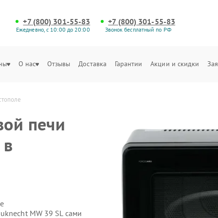
+7 (800) 301-55-83
+7 (800) 301-55-83
Ежедневно, с 10:00 до 20:00
Звонок бесплатный по РФ
ны
О нас
Отзывы
Доставка
Гарантии
Акции и скидки
Зая
стополе
вой печи
 в
е
uknecht MW 39 SL сами