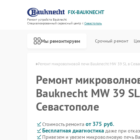
FIX-BAUKNECHT
Ремонт устройств Bauknecht
Специализированный cервисный центр г.
Севастополь
Мы ремонтируем
Срочный ремонт
Це
echt в Севастополе
Ремонт микроволновой печи Bauknecht MW 39 SL в Сева
Ремонт микроволно
Bauknecht MW 39 SL
Севастополе
Ремонт варочных панелей Bauknecht
Ремонт духовых шкафов Bauknecht
Ремонт посудомоечных машин Bauknecht
Ремонт стиральных машин Bauknecht
Ремонт холодильников Bauknecht
от 375 руб.
Стоимость ремонта
Бесплатная диагностика
даже при отказ
Привезем и увезем микроволновую печь Ba