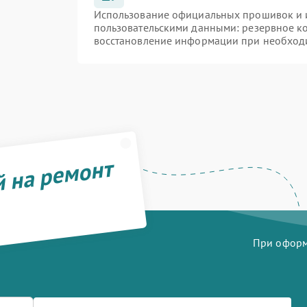
Использование официальных прошивок и и
пользовательскими данными: резервное к
восстановление информации при необход
й на ремонт
При оформл