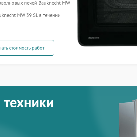
роволновых печей Bauknecht MW
knecht MW 39 SL в течении
нать стоимость работ
 техники