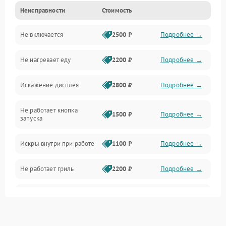
Неисправности
Стоимость
Дверца и корпус
Не включается
2500 ₽
Подробнее →
Механика и внутренние элементы
Не нагревает еду
2200 ₽
Подробнее →
Механические повреждения
Искажение дисплея
2800 ₽
Подробнее →
Питание и запуск
Не работает кнопка
Нагрев и приготовление
1500 ₽
Подробнее →
запуска
Программное обеспечение
Искры внутри при работе
1100 ₽
Подробнее →
Не работает гриль
2200 ₽
Подробнее →
Перегрев или отключение
2400 ₽
Подробнее →
во время работы