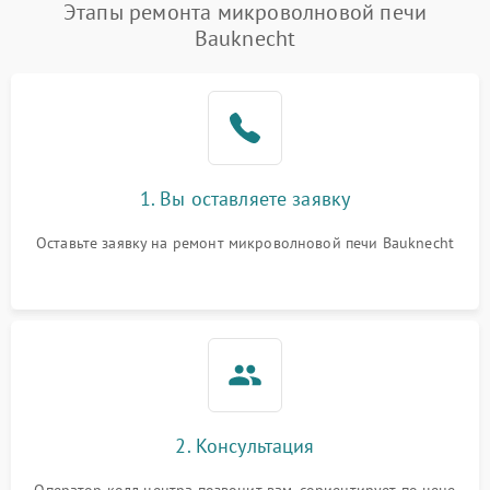
Появление запаха гари
2400 ₽
Подробнее →
Этапы ремонта микроволновой печи
Bauknecht
Проблемы с вентилятором
2000 ₽
Подробнее →
Поломка системы
2200 ₽
Подробнее →
охлаждения
Не работают сенсорные
2400 ₽
Подробнее →
1. Вы оставляете заявку
кнопки
Оставьте заявку на ремонт микроволновой печи Bauknecht
Не горит подсветка
2000 ₽
Подробнее →
Сломался трансформатор
1000 ₽
Подробнее →
2. Консультация