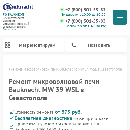
+7 (800) 301-55-83
Ежедневно, с 10:00 до 20:00
FIX-BAUKNECHT
Ремонт устройств
+7 (800) 301-55-83
Bauknecht
Специализированный
Звонок бесплатный по РФ
cервисный центр г.
Севастополь
Мы ремонтируем
Позвонить
ополе
Ремонт микроволновой печи Bauknecht MW 39 WSL в Севастополе
Ремонт микроволновой печи
Bauknecht MW 39 WSL в
Севастополе
Ремонт варочных панелей Bauknecht
Ремонт посудомоечных машин Bauknecht
Ремонт холодильников Bauknecht
Ремонт духовых шкафов Bauknecht
Ремонт стиральных машин Bauknecht
от 375 руб.
Стоимость ремонта
Бесплатная диагностика
даже при отказе
Привезем и увезем микроволновую печь
Bauknecht MW 39 WSL сами