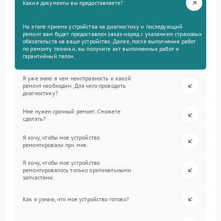
Какие документы вы предоставляете?
На этапе приема устройства на диагностику и последующий
ремонт вам будет предоставлен заказ-наряд с указанием страховых
обязательств на ваше устройство. Далее, после выполнения работ
по ремонту техники, вы получите акт выполненных работ и
гарантийный талон.
Я уже знаю в чем неисправность и какой
ремонт необходим. Для чего проводить
диагностику?
Мне нужен срочный ремонт. Сможете
сделать?
Я хочу, чтобы мое устройство
ремонтировали при мне.
Я хочу, чтобы мое устройство
ремонтировалось только оригинальными
запчастями.
Как я узнаю, что мое устройство готово?