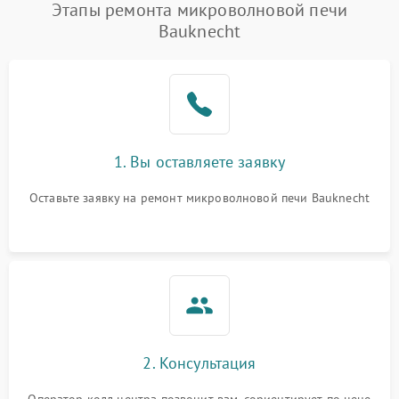
Появление запаха гари
2400 ₽
Подробнее →
Этапы ремонта микроволновой печи
Bauknecht
Проблемы с вентилятором
2000 ₽
Подробнее →
Поломка системы
2200 ₽
Подробнее →
охлаждения
Не работают сенсорные
2400 ₽
Подробнее →
1. Вы оставляете заявку
кнопки
Оставьте заявку на ремонт микроволновой печи Bauknecht
Не горит подсветка
2000 ₽
Подробнее →
Сломался трансформатор
1000 ₽
Подробнее →
2. Консультация