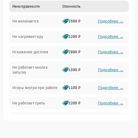
Неисправности
Стоимость
Дверца и корпус
Не включается
2500 ₽
Подробнее →
Механика и внутренние элементы
Не нагревает еду
2200 ₽
Подробнее →
Механические повреждения
Искажение дисплея
2800 ₽
Подробнее →
Питание и запуск
Не работает кнопка
Нагрев и приготовление
1500 ₽
Подробнее →
запуска
Программное обеспечение
Искры внутри при работе
1100 ₽
Подробнее →
Не работает гриль
2200 ₽
Подробнее →
Перегрев или отключение
2400 ₽
Подробнее →
во время работы