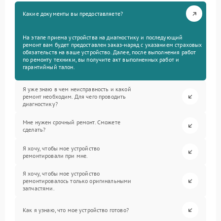
Какие документы вы предоставляете?
На этапе приема устройства на диагностику и последующий
ремонт вам будет предоставлен заказ-наряд с указанием страховых
обязательств на ваше устройство. Далее, после выполнения работ
по ремонту техники, вы получите акт выполненных работ и
гарантийный талон.
Я уже знаю в чем неисправность и какой
ремонт необходим. Для чего проводить
диагностику?
Мне нужен срочный ремонт. Сможете
сделать?
Я хочу, чтобы мое устройство
ремонтировали при мне.
Я хочу, чтобы мое устройство
ремонтировалось только оригинальными
запчастями.
Как я узнаю, что мое устройство готово?