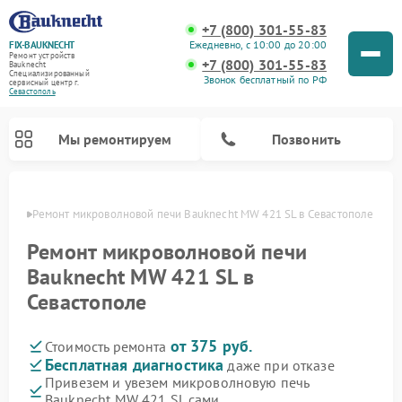
+7 (800) 301-55-83
Ежедневно, с 10:00 до 20:00
FIX-BAUKNECHT
Ремонт устройств
+7 (800) 301-55-83
Bauknecht
Специализированный
Звонок бесплатный по РФ
cервисный центр г.
Севастополь
Мы ремонтируем
Позвонить
ополе
Ремонт микроволновой печи Bauknecht MW 421 SL в Севастополе
Ремонт микроволновой печи
Bauknecht MW 421 SL в
Севастополе
Ремонт варочных панелей Bauknecht
Ремонт посудомоечных машин Bauknecht
Ремонт холодильников Bauknecht
Ремонт духовых шкафов Bauknecht
Ремонт стиральных машин Bauknecht
от 375 руб.
Стоимость ремонта
Бесплатная диагностика
даже при отказе
Привезем и увезем микроволновую печь
Bauknecht MW 421 SL сами