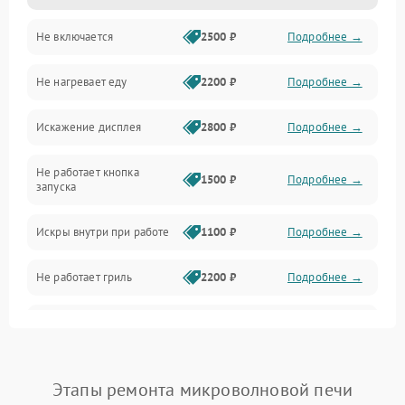
Не включается
2500 ₽
Подробнее →
Механика и внутренние элементы
Не нагревает еду
2200 ₽
Подробнее →
Механические повреждения
Искажение дисплея
2800 ₽
Подробнее →
Питание и запуск
Не работает кнопка
Нагрев и приготовление
1500 ₽
Подробнее →
запуска
Программное обеспечение
Искры внутри при работе
1100 ₽
Подробнее →
Не работает гриль
2200 ₽
Подробнее →
Перегрев или отключение
2400 ₽
Подробнее →
во время работы
Появление запаха гари
2400 ₽
Подробнее →
Этапы ремонта микроволновой печи