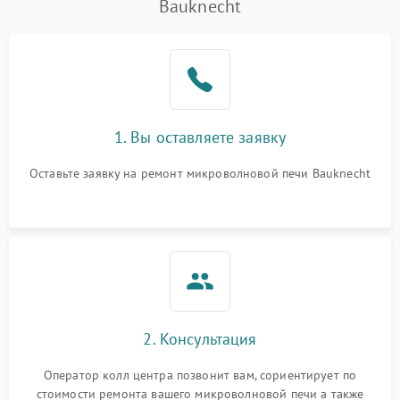
Bauknecht
Проблемы с вентилятором
2000 ₽
Подробнее →
Поломка системы
2200 ₽
Подробнее →
охлаждения
Не работают сенсорные
2400 ₽
Подробнее →
1. Вы оставляете заявку
кнопки
Оставьте заявку на ремонт микроволновой печи Bauknecht
Не горит подсветка
2000 ₽
Подробнее →
Сломался трансформатор
1000 ₽
Подробнее →
2. Консультация
Оператор колл центра позвонит вам, сориентирует по
стоимости ремонта вашего микроволновой печи а также