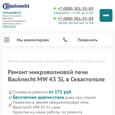
+7 (800) 301-55-83
Ежедневно, с 10:00 до 20:00
FIX-BAUKNECHT
Ремонт устройств
+7 (800) 301-55-83
Bauknecht
Специализированный
Звонок бесплатный по РФ
cервисный центр г.
Севастополь
Мы ремонтируем
Позвонить
ополе
Ремонт микроволновой печи Bauknecht MW 43 SL в Севастополе
Ремонт микроволновой печи
Bauknecht MW 43 SL в Севастополе
от 375 руб.
Стоимость ремонта
Ремонт варочных панелей Bauknecht
Ремонт посудомоечных машин Bauknecht
Ремонт холодильников Bauknecht
Ремонт духовых шкафов Bauknecht
Ремонт стиральных машин Bauknecht
Бесплатная диагностика
даже при отказе
Привезем и увезем микроволновую печь
Bauknecht MW 43 SL сами
Гарантия на наши работы по ремонту