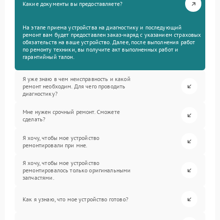
Какие документы вы предоставляете?
На этапе приема устройства на диагностику и последующий
ремонт вам будет предоставлен заказ-наряд с указанием страховых
обязательств на ваше устройство. Далее, после выполнения работ
по ремонту техники, вы получите акт выполненных работ и
гарантийный талон.
Я уже знаю в чем неисправность и какой
ремонт необходим. Для чего проводить
диагностику?
Мне нужен срочный ремонт. Сможете
сделать?
Я хочу, чтобы мое устройство
ремонтировали при мне.
Я хочу, чтобы мое устройство
ремонтировалось только оригинальными
запчастями.
Как я узнаю, что мое устройство готово?