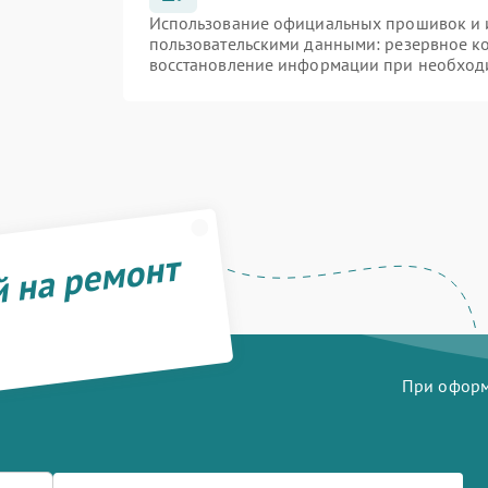
Использование официальных прошивок и и
пользовательскими данными: резервное к
восстановление информации при необход
й на ремонт
При оформл