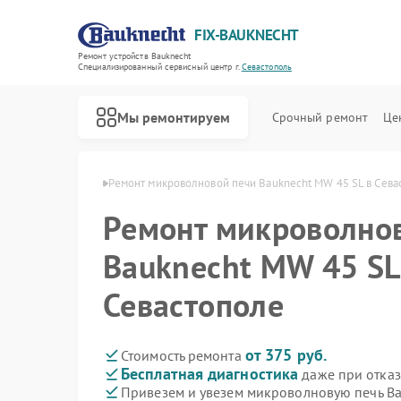
FIX-BAUKNECHT
Ремонт устройств Bauknecht
Специализированный cервисный центр г.
Севастополь
Мы ремонтируем
Срочный ремонт
Це
echt в Севастополе
Ремонт микроволновой печи Bauknecht MW 45 SL в Сева
Ремонт микроволно
Bauknecht MW 45 SL
Севастополе
Ремонт варочных панелей Bauknecht
Ремонт духовых шкафов Bauknecht
Ремонт посудомоечных машин Bauknecht
Ремонт стиральных машин Bauknecht
Ремонт холодильников Bauknecht
от 375 руб.
Стоимость ремонта
Бесплатная диагностика
даже при отказ
Привезем и увезем микроволновую печь Ba