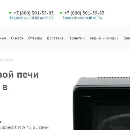
+7 (800) 301-55-83
+7 (800) 301-55-83
Ежедневно, с 10:00 до 20:00
Звонок бесплатный по РФ
ны
О нас
Отзывы
Доставка
Гарантии
Акции и скидки
Зая
стополе
вой печи
 в
е
uknecht MW 45 SL сами