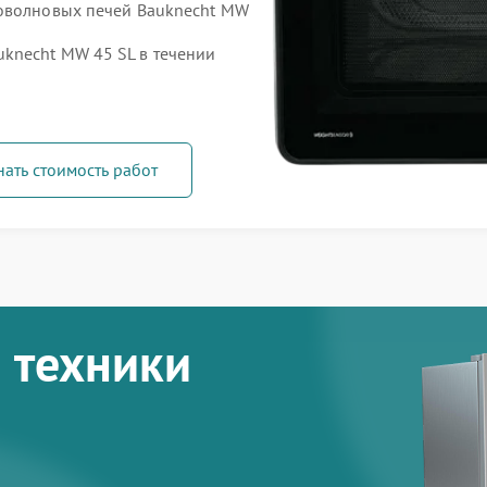
роволновых печей Bauknecht MW
knecht MW 45 SL в течении
нать стоимость работ
 техники