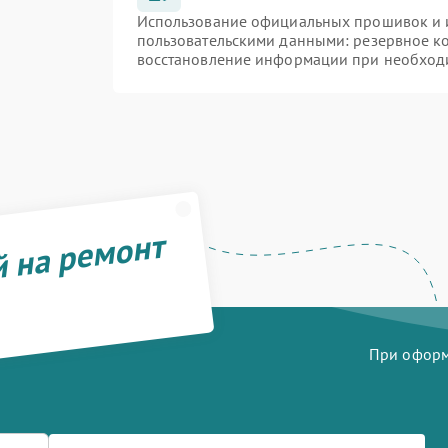
Использование официальных прошивок и и
пользовательскими данными: резервное к
восстановление информации при необход
й на ремонт
При оформл