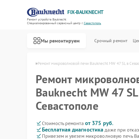
FIX-BAUKNECHT
Ремонт устройств Bauknecht
Специализированный cервисный центр г.
Севастополь
Мы ремонтируем
Срочный ремонт
Це
echt в Севастополе
Ремонт микроволновой печи Bauknecht MW 47 SL в Сева
Ремонт микроволно
Bauknecht MW 47 SL
Севастополе
Ремонт варочных панелей Bauknecht
Ремонт духовых шкафов Bauknecht
Ремонт посудомоечных машин Bauknecht
Ремонт стиральных машин Bauknecht
Ремонт холодильников Bauknecht
от 375 руб.
Стоимость ремонта
Бесплатная диагностика
даже при отказ
Привезем и увезем микроволновую печь Ba