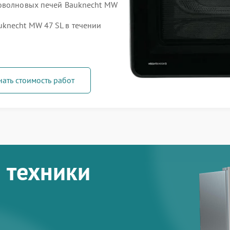
роволновых печей Bauknecht MW
knecht MW 47 SL в течении
нать стоимость работ
 техники