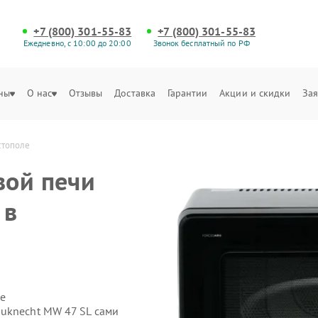
+7 (800) 301-55-83
+7 (800) 301-55-83
Ежедневно, с 10:00 до 20:00
Звонок бесплатный по РФ
ны
О нас
Отзывы
Доставка
Гарантии
Акции и скидки
Зая
стополе
вой печи
 в
е
uknecht MW 47 SL сами