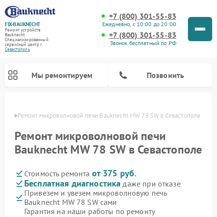
+7 (800) 301-55-83
Ежедневно, с 10:00 до 20:00
FIX-BAUKNECHT
Ремонт устройств
+7 (800) 301-55-83
Bauknecht
Специализированный
Звонок бесплатный по РФ
cервисный центр г.
Севастополь
Мы ремонтируем
Позвонить
ополе
Ремонт микроволновой печи Bauknecht MW 78 SW в Севастополе
Ремонт микроволновой печи
Bauknecht MW 78 SW в Севастополе
от 375 руб.
Стоимость ремонта
Ремонт варочных панелей Bauknecht
Ремонт посудомоечных машин Bauknecht
Ремонт холодильников Bauknecht
Ремонт духовых шкафов Bauknecht
Ремонт стиральных машин Bauknecht
Бесплатная диагностика
даже при отказе
Привезем и увезем микроволновую печь
Bauknecht MW 78 SW сами
Гарантия на наши работы по ремонту