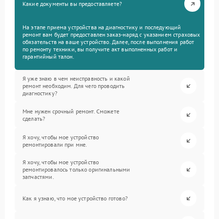
Какие документы вы предоставляете?
На этапе приема устройства на диагностику и последующий
ремонт вам будет предоставлен заказ-наряд с указанием страховых
обязательств на ваше устройство. Далее, после выполнения работ
по ремонту техники, вы получите акт выполненных работ и
гарантийный талон.
Я уже знаю в чем неисправность и какой
ремонт необходим. Для чего проводить
диагностику?
Мне нужен срочный ремонт. Сможете
сделать?
Я хочу, чтобы мое устройство
ремонтировали при мне.
Я хочу, чтобы мое устройство
ремонтировалось только оригинальными
запчастями.
Как я узнаю, что мое устройство готово?