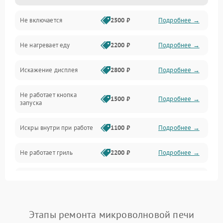
Не включается
2500 ₽
Подробнее →
Механика и внутренние элементы
Не нагревает еду
2200 ₽
Подробнее →
Механические повреждения
Искажение дисплея
2800 ₽
Подробнее →
Питание и запуск
Не работает кнопка
Нагрев и приготовление
1500 ₽
Подробнее →
запуска
Программное обеспечение
Искры внутри при работе
1100 ₽
Подробнее →
Не работает гриль
2200 ₽
Подробнее →
Перегрев или отключение
2400 ₽
Подробнее →
во время работы
Появление запаха гари
2400 ₽
Подробнее →
Этапы ремонта микроволновой печи