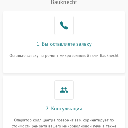
Bauknecht
Проблемы с вентилятором
2000 ₽
Подробнее →
Поломка системы
2200 ₽
Подробнее →
охлаждения
Не работают сенсорные
2400 ₽
Подробнее →
1. Вы оставляете заявку
кнопки
Оставьте заявку на ремонт микроволновой печи Bauknecht
Не горит подсветка
2000 ₽
Подробнее →
Сломался трансформатор
1000 ₽
Подробнее →
2. Консультация
Оператор колл центра позвонит вам, сориентирует по
стоимости ремонта вашего микроволновой печи а также