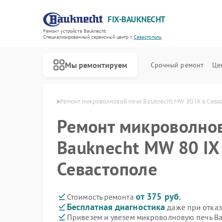
FIX-BAUKNECHT
Ремонт устройств Bauknecht
Специализированный cервисный центр г.
Севастополь
Мы ремонтируем
Срочный ремонт
Це
echt в Севастополе
Ремонт микроволновой печи Bauknecht MW 80 IX в Сева
Ремонт микроволно
Bauknecht MW 80 IX
Севастополе
Ремонт варочных панелей Bauknecht
Ремонт духовых шкафов Bauknecht
Ремонт посудомоечных машин Bauknecht
Ремонт стиральных машин Bauknecht
Ремонт холодильников Bauknecht
от 375 руб.
Стоимость ремонта
Бесплатная диагностика
даже при отказ
Привезем и увезем микроволновую печь Ba