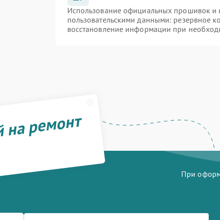
Использование официальных прошивок и и
пользовательскими данными: резервное к
восстановление информации при необход
й на ремонт
При оформл