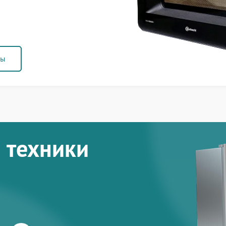
ны
 техники