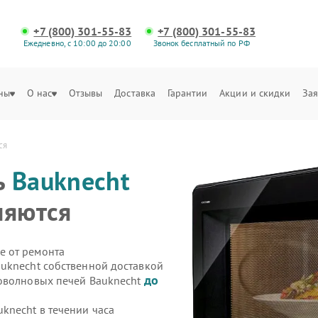
+7 (800) 301-55-83
+7 (800) 301-55-83
Ежедневно, с 10:00 до 20:00
Звонок бесплатный по РФ
ны
О нас
Отзывы
Доставка
Гарантии
Акции и скидки
Зая
ся
ь
Bauknecht
няются
е от ремонта
uknecht собственной доставкой
до
роволновых печей Bauknecht
knecht в течении часа