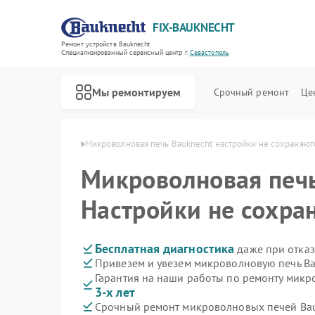
FIX-BAUKNECHT
Ремонт устройств Bauknecht
Специализированный cервисный центр г.
Севастополь
Мы ремонтируем
Срочный ремонт
Це
echt в Севастополе
Микроволновая печь Bauknecht настройки не сохраняют
Микроволновая печ
Настройки не сохра
Ремонт варочных панелей Bauknecht
Ремонт духовых шкафов Bauknecht
Ремонт посудомоечных машин Bauknecht
Ремонт стиральных машин Bauknecht
Ремонт холодильников Bauknecht
Бесплатная диагностика
даже при отказ
Привезем и увезем микроволновую печь Ba
Гарантия на наши работы по ремонту мик
3-х лет
Срочный ремонт микроволновых печей Bau