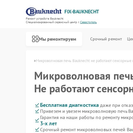
FIX-BAUKNECHT
Ремонт устройств Bauknecht
Специализированный cервисный центр г.
Севастополь
Мы ремонтируем
Срочный ремонт
Це
echt в Севастополе
Микроволновая печь Bauknecht не работают сенсорные 
Микроволновая печ
Не работают сенсор
Ремонт варочных панелей Bauknecht
Ремонт духовых шкафов Bauknecht
Ремонт посудомоечных машин Bauknecht
Ремонт стиральных машин Bauknecht
Ремонт холодильников Bauknecht
Бесплатная диагностика
даже при отказ
Привезем и увезем микроволновую печь Ba
Гарантия на наши работы по ремонту мик
3-х лет
Срочный ремонт микроволновых печей Bau