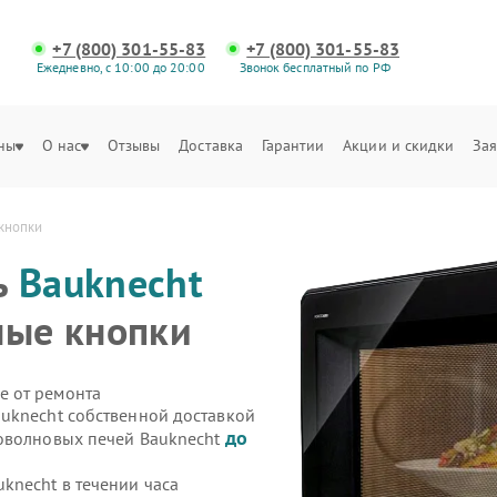
+7 (800) 301-55-83
+7 (800) 301-55-83
Ежедневно, с 10:00 до 20:00
Звонок бесплатный по РФ
ны
О нас
Отзывы
Доставка
Гарантии
Акции и скидки
Зая
кнопки
ь
Bauknecht
ные кнопки
е от ремонта
uknecht собственной доставкой
до
роволновых печей Bauknecht
knecht в течении часа