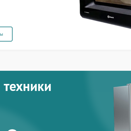
ны
 техники