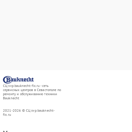
СЦ svp.bauknecht-fix.ru - сеть
сервисных центров в Севастополе по
ремонту и обслуживанию техники
Bauknecht
2021-2026 © СЦ svp.bauknecht-
fix.ru