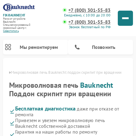
+7 (800) 301-55-83
Ежедневно, с 10:00 до 20:00
FIX-BAUKNECHT
Ремонт устройств
+7 (800) 301-55-83
Bauknecht
Специализированный
Звонок бесплатный по РФ
cервисный центр г.
Севастополь
Мы ремонтируем
Позвонить
ополе
Микроволновая печь Bauknecht поддон скрипит при вращении
Микроволновая печь
Bauknecht
Поддон скрипит при вращении
Бесплатная диагностика
даже при отказе от
Ремонт варочных панелей Bauknecht
Ремонт посудомоечных машин Bauknecht
Ремонт холодильников Bauknecht
Ремонт духовых шкафов Bauknecht
Ремонт стиральных машин Bauknecht
ремонта
Привезем и увезем микроволновую печь
Bauknecht собственной доставкой
Гарантия на наши работы по ремонту